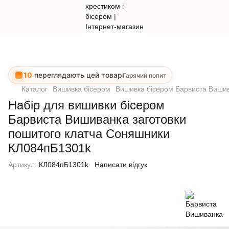
10
переглядають цей товар
Гарячий попит
Каталог
Вишивка бісером
Вишивка бісером Барвиста Виши
Набір для вишивки бісером
Барвиста Вишиванка заготовки
пошитого клатча Соняшники
КЛ084пБ1301k
Артикул:
КЛ084пБ1301k
Написати відгук