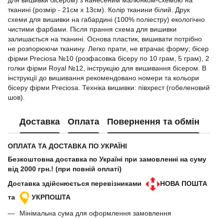
для вишивки бісером) з нанесеним малюнком-схемою на
тканині (розмір - 21см x 13см). Колір тканини білий. Друк
схеми для вишивки на габардині (100% поліестру) екологічно
чистими фарбами. Після прання схема для вишивки
залишається на тканині. Основа пластик, вишивати потрібно
не розпорюючи тканину. Легко прати, не втрачає форму; бісер
фірми Preciosa №10 (розфасовка бісеру по 10 грам, 5 грам), 2
голки фірми Royal №12, інструкцію для вишивання бісером. В
інструкції до вишивання рекомендовано номери та кольори
бісеру фірми Preciosa. Техніка вишивки: півхрест (гобеленовий
шов).
Доставка
Оплата
Повернення та обмін
ОПЛАТА ТА ДОСТАВКА ПО УКРАЇНІ
Безкоштовна доставка по Україні при замовленні на суму
від 2000 грн.! (при повній оплаті)
Доставка здійснюється перевізниками
НОВА ПОШТА
та
УКРПОШТА
Мінімальна сума для оформлення замовлення