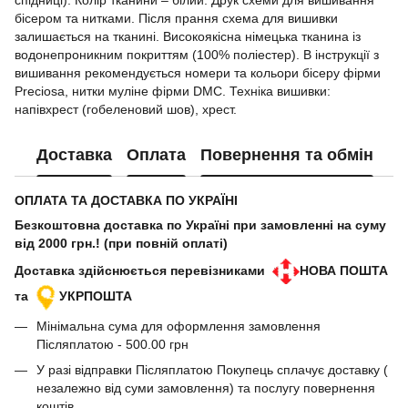
спідниці). Колір тканини – білий. Друк схеми для вишивання
бісером та нитками. Після прання схема для вишивки
залишається на тканині. Високоякісна німецька тканина із
водонепроникним покриттям (100% поліестер). В інструкції з
вишивання рекомендується номери та кольори бісеру фірми
Preciosa, нитки муліне фірми DMC. Техніка вишивки:
напівхрест (гобеленовий шов), хрест.
Доставка
Оплата
Повернення та обмін
ОПЛАТА ТА ДОСТАВКА ПО УКРАЇНІ
Безкоштовна доставка по Україні при замовленні на суму
від 2000 грн.! (при повній оплаті)
Доставка здійснюється перевізниками
НОВА ПОШТА
та
УКРПОШТА
Мінімальна сума для оформлення замовлення
Післяплатою - 500.00 грн
У разі відправки Післяплатою Покупець сплачує доставку (
незалежно від суми замовлення) та послугу повернення
коштів