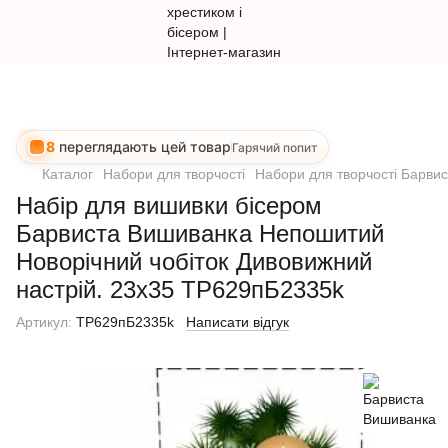
8
переглядають цей товар
Гарячий попит
Каталог
Набори для творчості
Набори для творчості Барви
Набір для вишивки бісером
Барвиста Вишиванка Непошитий
Новорічний чобіток Дивовижний
настрій. 23х35 ТР629пБ2335k
Артикул:
ТР629пБ2335k
Написати відгук