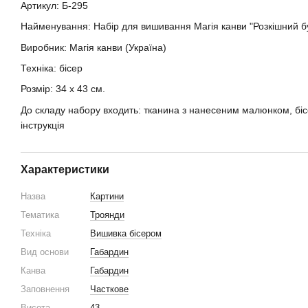
Артикул: Б-295
Найменування: Набір для вишивання Магія канви "Розкішний б
Виробник: Магія канви (Україна)
Техніка: бісер
Розмір: 34 х 43 см.
До складу набору входить: тканина з нанесеним малюнком, бісе
інструкція
Характеристики
Назва
Картини
Тематика
Троянди
Техніка
Вишивка бісером
Вид основи
Габардин
Канва
Габардин
Заповнення
Часткове
Висота
43