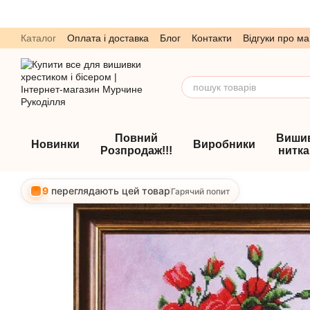
Перейти до основного контенту
Каталог
Оплата і доставка
Блог
Контакти
Відгуки про ма
Обмін та повернення
Угода користувача
Повний
Виши
Новинки
Виробники
Розпродаж!!!
нитк
9
переглядають цей товар
Гарячий попит