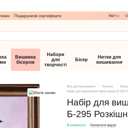
газин
Подарункові сертифікати
Укр
Рус
U
Набори
вка
Вишивка
Нитки для
для
Бісер
ами
бісером
вишивання
творчості
Все для вишивання
Каталог
Виши
Набір для вишивання Магія канви Б-295 Р
Набір для виш
Б-295 Розкішн
В наявності
Написати відгук