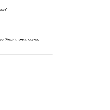
укет"
р (Чехія), голка, схема,