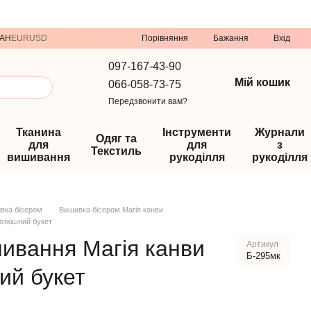
Порівняння
AH
EUR
USD
Бажання
Вхід
097-167-43-90
Мій кошик
066-058-73-75
Передзвонити вам?
Тканина
Інструменти
Журнали
Одяг та
для
для
з
Текстиль
вишивання
рукоділля
рукоділля
вка бісером
Вишивка бісером Магія канви
озкішний букет
ивання Магія канви
Артикул
Б-295мк
ий букет