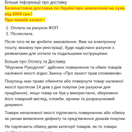
Більше інформації про доставку
Безкоштовна доставка по Україні при замовленні на суму
від 2000 грн.!
При повній оплаті !
1. Оплата на рахунок ФОП
2. Післяплата.
Після того як ви зробите замовлення, Вам на електронну
пошту, вказану при реєстрації, буде надіслано рахунок з
реквізитами для оплати та подальшими інструкціями.
Більше про Оплату та Доставку
"Мурчине Рукоділля" здійснює повернення та обмін товарів
належної якості згідно Закону «Про захист прав споживачів».
Покупець має право обміняти або повернути товар належної
якості протягом 14 днів з дня покупки (не рахуючи дня
придбання), якщо товар не був у використанні, збережено
його товарний вигляд, пломби, ярлики та розрахунковий
документ.
Товари неналежної якості підлягають поверненню або обміну
за умови виявлення дефекту та пред’явлення доказів покупки.
Не підлягають обміну деякі категорії товарів, як-то товари