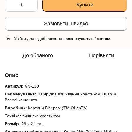
Купити
Замовити швидко
Увійти
для відображення накопичувальної знижки
%
До обраного
Порівняти
Опис
Артикул:
VN-139
Найменування:
Набір для вишивання хрестиком OLanTa
Веселі кошенята
Виробник:
Картини Бісером (ТМ OLanTA)
Техніка:
вишивка хрестиком
Розмір:
29
х 21
см
.
До складу набору входить:
Канва Aida
Zweigart
16 біла,