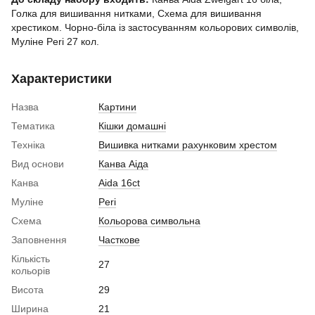
Голка для вишивання нитками, Схема для вишивання
хрестиком. Чорно-біла із застосуванням кольорових символів,
Муліне Peri 27 кол.
Характеристики
Назва
Картини
Тематика
Кішки домашні
Техніка
Вишивка нитками рахунковим хрестом
Вид основи
Канва Аіда
Канва
Aida 16ct
Муліне
Peri
Схема
Кольорова символьна
Заповнення
Часткове
Кількість
27
кольорів
Висота
29
Ширина
21