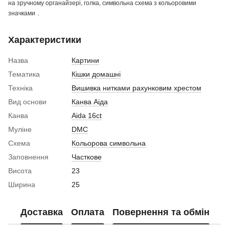
на зручному органайзері, голка, символьна схема з кольоровими
значками
.
Характеристики
Назва
Картини
Тематика
Кішки домашні
Техніка
Вишивка нитками рахунковим хрестом
Вид основи
Канва Аіда
Канва
Aida 16ct
Муліне
DMC
Схема
Кольорова символьна
Заповнення
Часткове
Висота
23
Ширина
25
Доставка
Оплата
Повернення та обмін