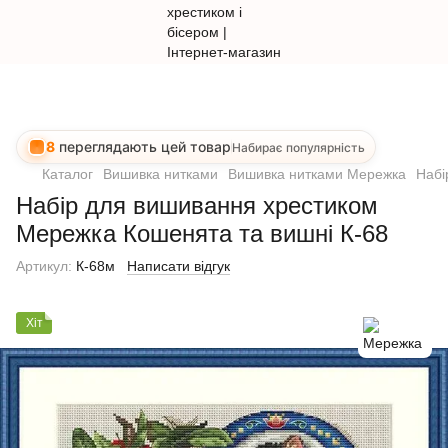
8
переглядають цей товар
Набирає популярність
Каталог
Вишивка нитками
Вишивка нитками Мережка
Набі
Набір для вишивання хрестиком
Мережка Кошенята та вишні К-68
Артикул:
К-68м
Написати відгук
Хіт