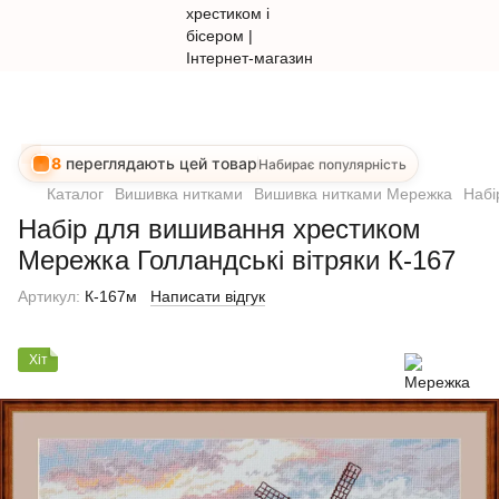
8
переглядають цей товар
Набирає популярність
Каталог
Вишивка нитками
Вишивка нитками Мережка
Набі
Набір для вишивання хрестиком
Мережка Голландські вітряки К-167
Артикул:
К-167м
Написати відгук
Хіт