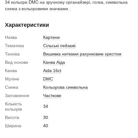
34 кольори DMC на зручному органайзері, голка, символьна
схема з кольоровими значками
.
Характеристики
Назва
Картини
Тематика
Сільські пейзажі
Техніка
Вишивка нитками рахунковим хрестом
Вид основи
Канва Аіда
Канва
Aida 16ct
Муліне
DMC
Схема
Кольорова символьна
Заповнення
Часткове
Кількість
34
кольорів
Висота
30
Ширина
40