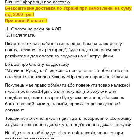
Більше інформації про доставку
Безкоштовна доставка по Україні при замовленні на суму
від 2000 грн.!
При повній оплаті !
1. Оплата на рахунок ФОП
2. Післяплата.
Після того як ви зробите замовлення, Вам на електронну
пошту, вказану при реєстрації, буде надіслано рахунок з
реквізитами для оплати та подальшими інструкціями.
Більше про Оплату та Доставку
"Мурчине Рукоділля" здійснює повернення та обмін товарів
належної якості згідно Закону «Про захист прав споживачів».
Покупець має право обміняти або повернути товар належної
якості протягом 14 днів з дня покупки (не рахуючи дня
придбання), якщо товар не був у використанні, збережено
його товарний вигляд, пломби, ярлики та розрахунковий
документ.
Товари неналежної якості підлягають поверненню або обміну
за умови виявлення дефекту та пред’явлення доказів покупки.
Не підлягають обміну деякі категорії товарів, як-то товари
зроблені на замовлення.