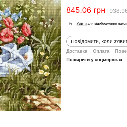
845.06 грн
938.9
Увійти
для відображення накоп
%
Повідомити, коли з'яви
Доставка
Оплата
Пове
Поширити у соцмережах