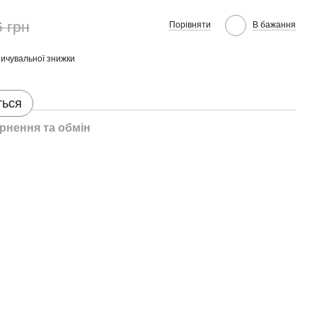
6 грн
Порівняти
В бажання
ичувальної знижки
ться
рнення та обмін