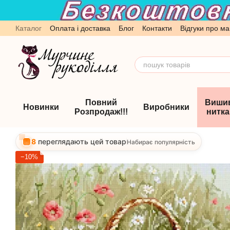
Перейти до основного контенту
Каталог
Оплата і доставка
Блог
Контакти
Відгуки про ма
Обмін та повернення
Угода користувача
Повний
Виши
Новинки
Виробники
Розпродаж!!!
нитк
8
переглядають цей товар
Набирає популярність
−10%