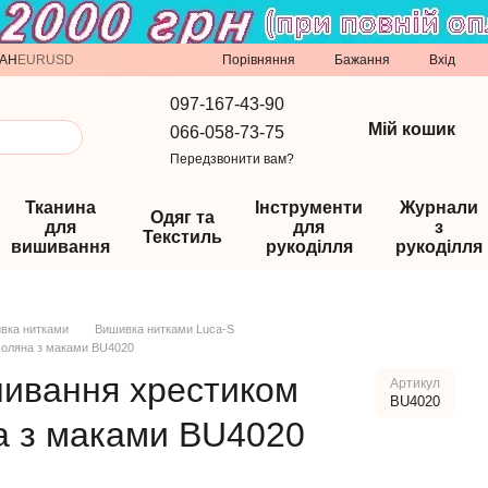
Порівняння
AH
EUR
USD
Бажання
Вхід
097-167-43-90
Мій кошик
066-058-73-75
Передзвонити вам?
Тканина
Інструменти
Журнали
Одяг та
для
для
з
Текстиль
вишивання
рукоділля
рукоділля
вка нитками
Вишивка нитками Luca-S
Поляна з маками BU4020
шивання хрестиком
Артикул
BU4020
а з маками BU4020