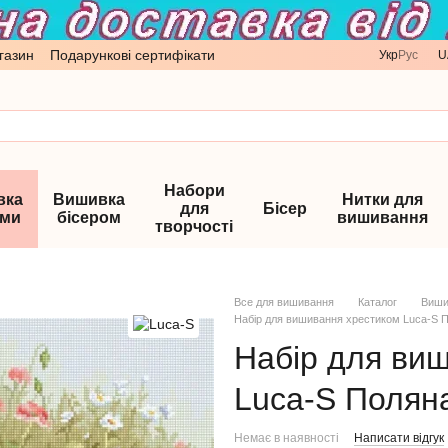
газин
Подарункові сертифікати
Укр
Рус
U
Набори
вка
Вишивка
Нитки для
для
Бісер
ами
бісером
вишивання
творчості
Все для вишивання
Каталог
Виши
Набір для вишивання хрестиком Luca-S 
Набір для ви
Luca-S Полян
Немає в наявності
Написати відгук