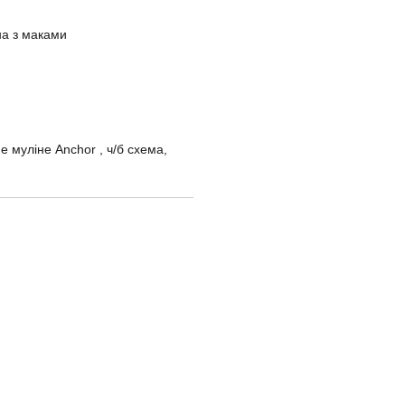
а з маками
е муліне Anchor , ч/б схема,