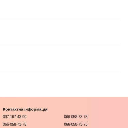
Контактна інформація
097-167-43-90
066-058-73-75
066-058-73-75
066-058-73-75