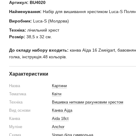
Артикул:
BU4020
Найменування:
Набір для вишивання хрестиком Luca-S Полян
Виробник:
Luca-S (Молдова)
Техніка:
лічильний хрест
Розмір:
38,5 х 32 см.
До складу набору входить:
канва Аїда 16 Zweigart, бавовнян
голка, інструкція.48 кольорів.
Характеристики
Назва
Картини
Тематика
Квіти
Техніка
Вишивка нитками рахунковим хрестом
Вид основи
Канва Аіда
Канва
Aida 18ct
Муліне
Anchor
Схема
Чорно біла символьна