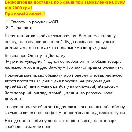
Безкоштовна доставка по Україні при замовленні на суму
від 2000 грн.!
При повній оплаті !
1. Оплата на рахунок ФОП
2. Післяплата.
Після того як ви зробите замовлення, Вам на електронну
пошту, вказану при реєстрації, буде надіслано рахунок з
реквізитами для оплати та подальшими інструкціями.
Більше про Оплату та Доставку
"Мурчине Рукоділля" здійснює повернення та обмін товарів
належної якості згідно Закону «Про захист прав споживачів».
Покупець має право обміняти або повернути товар належної
якості протягом 14 днів з дня покупки (не рахуючи дня
придбання), якщо товар не був у використанні, збережено
його товарний вигляд, пломби, ярлики та розрахунковий
документ.
Товари неналежної якості підлягають поверненню або обміну
за умови виявлення дефекту та пред’явлення доказів покупки.
Не підлягають обміну деякі категорії товарів, як-то товари
зроблені на замовлення.