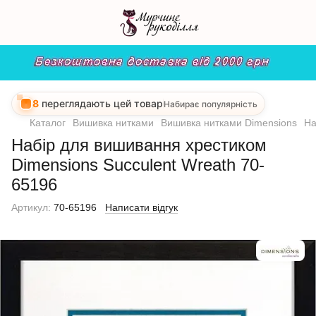
8
переглядають цей товар
Набирає популярність
Каталог
Вишивка нитками
Вишивка нитками Dimensions
На
Набір для вишивання хрестиком
Dimensions Succulent Wreath 70-
65196
Артикул:
70-65196
Написати відгук