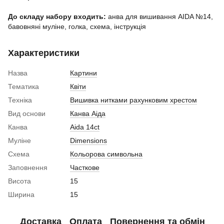
До складу набору входить:
анва для вишивання AIDA №14,
бавовняні муліне, голка, схема, інструкція
Характеристики
Назва
Картини
Тематика
Квіти
Техніка
Вишивка нитками рахунковим хрестом
Вид основи
Канва Аіда
Канва
Aida 14ct
Муліне
Dimensions
Схема
Кольорова символьна
Заповнення
Часткове
Висота
15
Ширина
15
Доставка
Оплата
Повернення та обмін