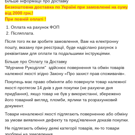
Більше інформації про доставку
Безкоштовна доставка по Україні при замовленні на суму
від 2000 грн.!
При повній оплаті !
1. Оплата на рахунок ФОП
2. Післяплата.
Після того як ви зробите замовлення, Вам на електронну
пошту, вказану при реєстрації, буде надіслано рахунок з
реквізитами для оплати та подальшими інструкціями.
Більше про Оплату та Доставку
"Мурчине Рукоділля" здійснює повернення та обмін товарів
належної якості згідно Закону «Про захист прав споживачів».
Покупець має право обміняти або повернути товар належної
якості протягом 14 днів з дня покупки (не рахуючи дня
придбання), якщо товар не був у використанні, збережено
його товарний вигляд, пломби, ярлики та розрахунковий
документ.
Товари неналежної якості підлягають поверненню або обміну
за умови виявлення дефекту та пред’явлення доказів покупки.
Не підлягають обміну деякі категорії товарів, як-то товари
зроблені на замовлення.