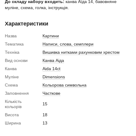
До складу набору входить:
канва Аїда 14, бавовняне
муліне, схема, голка, інструкція.
Характеристики
Назва
Картини
Тематика
Написи, слова, семплери
Техніка
Вишивка нитками рахунковим хрестом
Вид основи
Канва Аіда
Канва
Aida 14ct
Муліне
Dimensions
Схема
Кольорова символьна
Заповнення
Часткове
Кількість
15
кольорів
Висота
18
Ширина
13