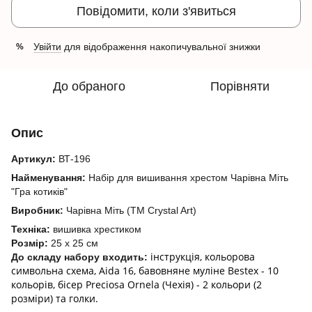
Повідомити, коли з'явиться
Увійти
для відображення накопичувальної знижки
%
До обраного
Порівняти
Опис
Артикул:
ВТ-196
Найменування:
Набір для вишивання хрестом Чарівна Міть
"Гра котиків"
Виробник:
Чарівна Міть (ТМ Crystal Art)
Техніка:
вишивка хрестиком
Розмір:
25 x 25 см
інструкція, кольорова
До складу набору входить:
символьна схема, Aida 16, бавовняне муліне Bestex - 10
кольорів, бісер Preciosa Ornela (Чехія) - 2 кольори (2
розміри) та голки.