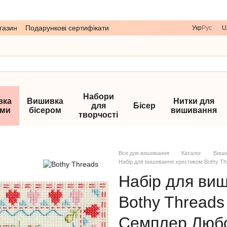
газин
Подарункові сертифікати
Укр
Рус
U
Набори
вка
Вишивка
Нитки для
для
Бісер
ами
бісером
вишивання
творчості
Все для вишивання
Каталог
Виши
Набір для вишивання хрестиком Bothy T
Набір для ви
Bothy Thread
Семплер Люб