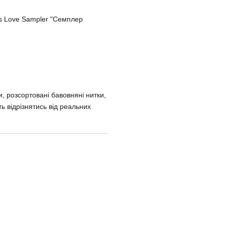
s Love Sampler "Семплер
и, розсортовані бавовняні нитки,
ть відрізнятись від реальних