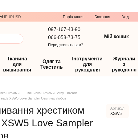
Порівняння
AH
EUR
USD
Бажання
Вхід
097-167-43-90
Мій кошик
066-058-73-75
Передзвонити вам?
Тканина
Інструменти
Журнали
Одяг та
для
для
з
Текстиль
вишивання
рукоділля
рукоділля
вка нитками
Вишивка нитками Bothy Threads
hreads XSW5 Love Sampler Семплер Любов
шивання хрестиком
Артикул
XSW5
s XSW5 Love Sampler
ов