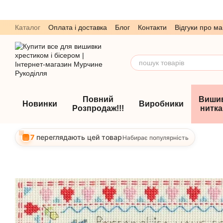
Перейти до основного контенту
Каталог
Оплата і доставка
Блог
Контакти
Відгуки про ма
Обмін та повернення
Угода користувача
Повний
Виши
Новинки
Виробники
Розпродаж!!!
нитк
7
переглядають цей товар
Набирає популярність