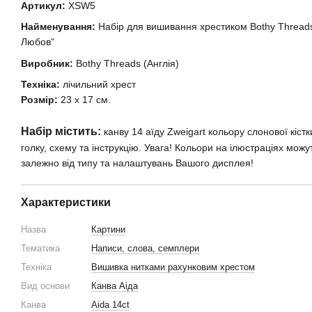
Артикул:
XSW5
Найменування:
Набір для вишивання хрестиком Bothy Thread
Любов"
Виробник:
Bothy Threads (Англія)
Техніка:
лічильний хрест
Розмір:
23 х 17 см.
Набір містить:
канву 14 аїду Zweigart кольору слонової кістк
голку, схему та інструкцію. Увага! Кольори на ілюстраціях можу
залежно від типу та налаштувань Вашого дисплея!
Характеристики
Назва
Картини
Тематика
Написи, слова, семплери
Техніка
Вишивка нитками рахунковим хрестом
Вид основи
Канва Аіда
Канва
Aida 14ct