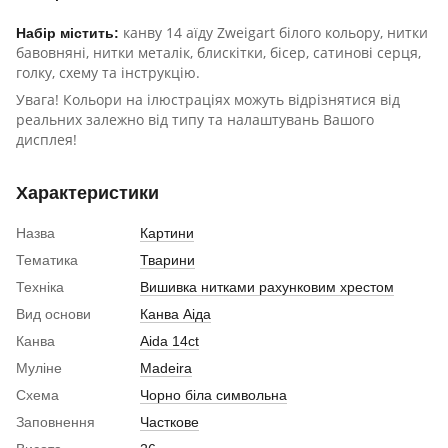
канву 14 аїду Zweigart білого кольору, нитки
Набір містить:
бавовняні, нитки металік, блискітки, бісер, сатинові серця,
голку, схему та інструкцію.
Увага! Кольори на ілюстраціях можуть відрізнятися від
реальних залежно від типу та налаштувань Вашого
дисплея!
Характеристики
Назва
Картини
Тематика
Тварини
Техніка
Вишивка нитками рахунковим хрестом
Вид основи
Канва Аіда
Канва
Aida 14ct
Муліне
Madeira
Схема
Чорно біла символьна
Заповнення
Часткове