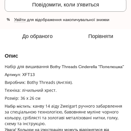
Повідомити, коли з'явиться
Увійти
для відображення накопичувальної знижки
%
До обраного
Порівняти
Опис
Набір для вишивання
Bothy Threads Cinderella "Попелюшка"
Артикул: XFT13
Виробник: Bothy Threads (Англія).
Техніка: лічильний хрест.
Розмір: 36 х 26 см
канву 14 аїду Zweigart ручного забарвлення
Набір містить:
за спеціальною технологією, бавовняне муліне чорного
кольору, сріблясті та золотаві металізовані нитки, голку,
схему та інструкцію.
Увага! Кольори на ілюстраціях можуть відрізнятися від