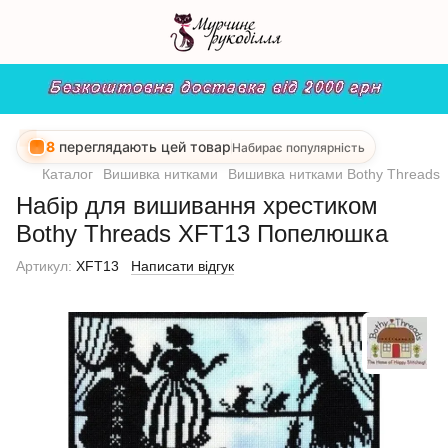
8
переглядають цей товар
Набирає популярність
Каталог
Вишивка нитками
Вишивка нитками Bothy Threads
Набір для вишивання хрестиком
Bothy Threads XFT13 Попелюшка
Артикул:
XFT13
Написати відгук