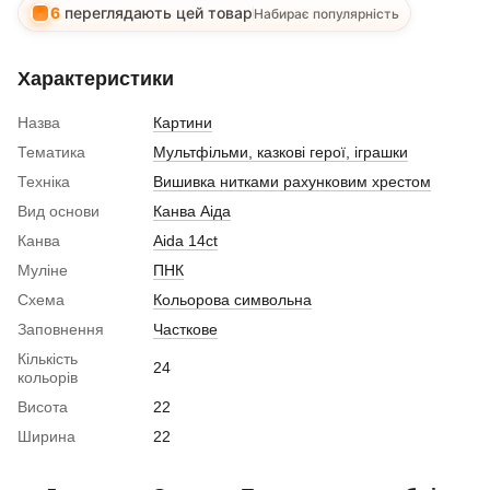
6
переглядають цей товар
Набирає популярність
Характеристики
Назва
Картини
Тематика
Мультфільми, казкові герої, іграшки
Техніка
Вишивка нитками рахунковим хрестом
Вид основи
Канва Аіда
Канва
Aida 14ct
Муліне
ПНК
Схема
Кольорова символьна
Заповнення
Часткове
Кількість
24
кольорів
Висота
22
Ширина
22