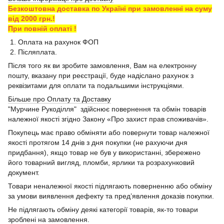
Безкоштовна доставка по Україні при замовленні на суму
від 2000 грн.!
При повній оплаті !
1. Оплата на рахунок ФОП
2. Післяплата.
Після того як ви зробите замовлення, Вам на електронну
пошту, вказану при реєстрації, буде надіслано рахунок з
реквізитами для оплати та подальшими інструкціями.
Більше про Оплату та Доставку
"Мурчине Рукоділля" здійснює повернення та обмін товарів
належної якості згідно Закону «Про захист прав споживачів».
Покупець має право обміняти або повернути товар належної
якості протягом 14 днів з дня покупки (не рахуючи дня
придбання), якщо товар не був у використанні, збережено
його товарний вигляд, пломби, ярлики та розрахунковий
документ.
Товари неналежної якості підлягають поверненню або обміну
за умови виявлення дефекту та пред’явлення доказів покупки.
Не підлягають обміну деякі категорії товарів, як-то товари
зроблені на замовлення.