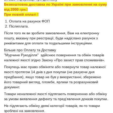
Безкоштовна доставка по Україні при замовленні на суму
від 2000 грн.!
При повній оплаті !
1. Оплата на рахунок ФОП
2. Післяплата.
Після того як ви зробите замовлення, Вам на електронну
пошту, вказану при реєстрації, буде надіслано рахунок з
реквізитами для оплати та подальшими інструкціями.
Більше про Оплату та Доставку
"Мурчине Рукоділля" здійснює повернення та обмін товарів
належної якості згідно Закону «Про захист прав споживачів».
Покупець має право обміняти або повернути товар належної
якості протягом 14 днів з дня покупки (не рахуючи дня
придбання), якщо товар не був у використанні, збережено
його товарний вигляд, пломби, ярлики та розрахунковий
документ.
Товари неналежної якості підлягають поверненню або обміну
за умови виявлення дефекту та пред’явлення доказів покупки.
Не підлягають обміну деякі категорії товарів, як-то товари
зроблені на замовлення.