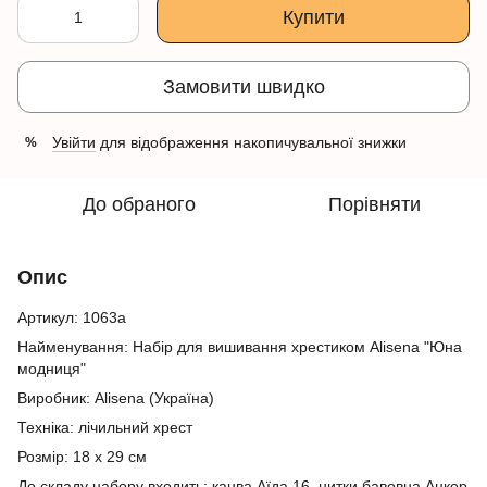
Купити
Замовити швидко
Увійти
для відображення накопичувальної знижки
%
До обраного
Порівняти
Опис
Артикул: 1063а
Найменування: Набір для вишивання хрестиком Alisena "Юна
модниця"
Виробник: Alisena (Україна)
Техніка: лічильний хрест
Розмір: 18 х 29 см
До складу набору входить: канва Аїда 16, нитки бавовна Анкор