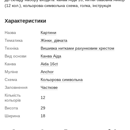
(12 кол.), кольорова-символьна схема, голка, інструкція
Характеристики
Назва
Картини
Тематика
Жінки, дівчата
Техніка
Вишивка нитками рахунковим хрестом
Вид основи
Канва Аіда
Канва
Aida 16ct
Муліне
Anchor
Схема
Кольорова символьна
Заповнення
Часткове
Кількість
12
кольорів
Висота
29
Ширина
18