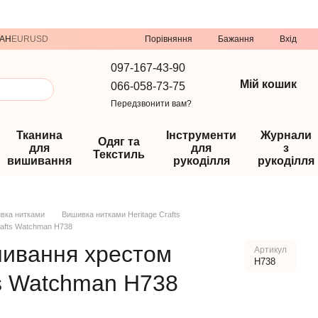
Порівняння
AH
EUR
USD
Бажання
Вхід
097-167-43-90
Мій кошик
066-058-73-75
Передзвонити вам?
Тканина
Інструменти
Журнали
Одяг та
для
для
з
Текстиль
вишивання
рукоділля
рукоділля
вка нитками
Вишивка нитками Heritage Crafts
rafts Watchman H738
шивання хрестом
Артикул
H738
ts Watchman H738