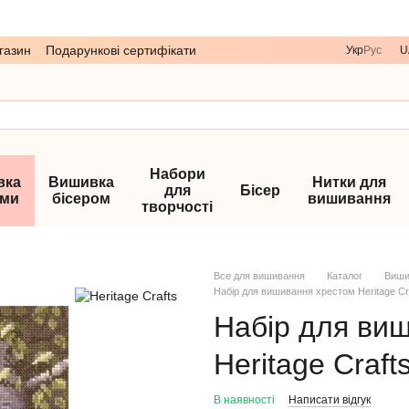
газин
Подарункові сертифікати
Укр
Рус
U
Набори
вка
Вишивка
Нитки для
для
Бісер
ами
бісером
вишивання
творчості
Все для вишивання
Каталог
Виши
Набір для вишивання хрестом Heritage C
Набір для ви
Heritage Craf
В наявності
Написати відгук