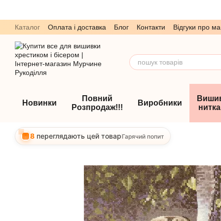
Перейти до основного контенту
Каталог
Оплата і доставка
Блог
Контакти
Відгуки про ма
Обмін та повернення
Угода користувача
Повний
Виши
Новинки
Виробники
Розпродаж!!!
нитк
8
переглядають цей товар
Гарячий попит