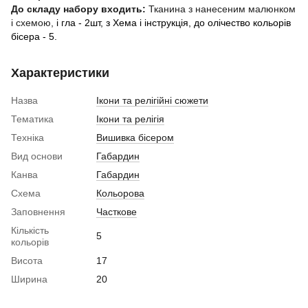
До складу набору входить:
Тканина з нанесеним малюнком
і схемою,
і
гла - 2шт, з
Хема і інструкція,
до
олічество кольорів
бісера - 5.
Характеристики
Назва
Ікони та релігійні сюжети
Тематика
Ікони та релігія
Техніка
Вишивка бісером
Вид основи
Габардин
Канва
Габардин
Схема
Кольорова
Заповнення
Часткове
Кількість
5
кольорів
Висота
17
Ширина
20