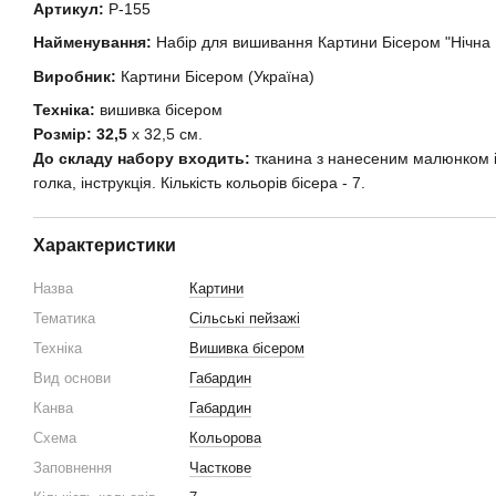
Артикул:
Р-155
Найменування:
Набір для вишивання Картини Бісером "Нічна І
Виробник:
Картини Бісером (Україна)
Техніка:
вишивка бісером
Розмір: 32,5
х 32,5 см.
До складу набору входить:
тканина з нанесеним малюнком і 
голка, інструкція. Кількість кольорів бісера - 7.
Характеристики
Назва
Картини
Тематика
Сільські пейзажі
Техніка
Вишивка бісером
Вид основи
Габардин
Канва
Габардин
Схема
Кольорова
Заповнення
Часткове