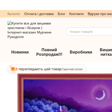
Перейти до основного контенту
Каталог
Оплата і доставка
Блог
Контакти
Відгуки про ма
Обмін та повернення
Угода користувача
Повний
Виши
Новинки
Виробники
Розпродаж!!!
нитк
8
переглядають цей товар
Гарячий попит