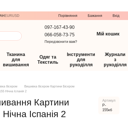
Порівняння
AH
EUR
USD
Бажання
Вхід
097-167-43-90
Мій кошик
066-058-73-75
Передзвонити вам?
Тканина
Інструменти
Журнали
Одяг та
для
для
з
Текстиль
вишивання
рукоділля
рукоділля
вка бісером
Вишивка бісером Картини Бісером
55 Нічна Іспанія 2
шивання Картини
Артикул
P-
155кб
 Нічна Іспанія 2