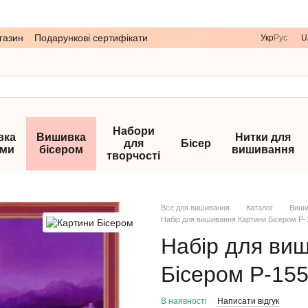
газин
Подарункові сертифікати
Укр
Рус
U
Набори
вка
Вишивка
Нитки для
для
Бісер
ами
бісером
вишивання
творчості
Все для вишивання
Каталог
Виши
Набір для вишивання Картини Бісером Р-1
Набір для ви
Бісером Р-155
В наявності
Написати відгук