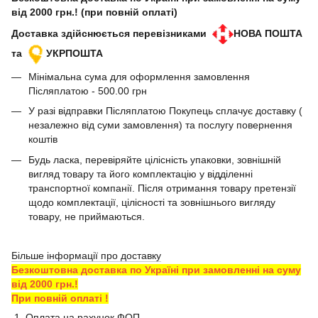
від 2000 грн.! (при повній оплаті)
Доставка здійснюється перевізниками
НОВА ПОШТА
та
УКРПОШТА
Мінімальна сума для оформлення замовлення
Післяплатою - 500.00 грн
У разі відправки Післяплатою Покупець сплачує доставку (
незалежно від суми замовлення) та послугу повернення
коштів
Будь ласка, перевіряйте цілісність упаковки, зовнішній
вигляд товару та його комплектацію у відділенні
транспортної компанії. Після отримання товару претензії
щодо комплектації, цілісності та зовнішнього вигляду
товару, не приймаються.
Більше інформації про доставку
Безкоштовна доставка по Україні при замовленні на суму
від 2000 грн.!
При повній оплаті !
1. Оплата на рахунок ФОП