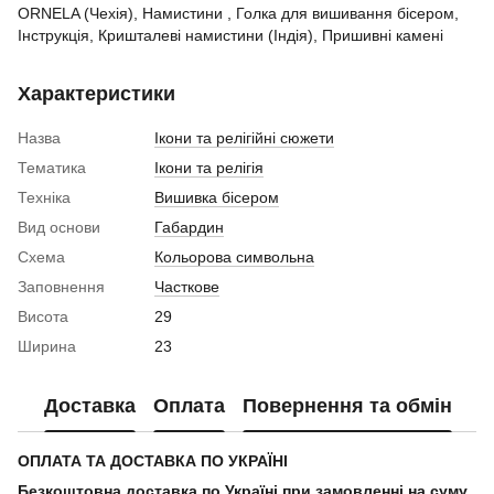
ORNELA (Чехія), Намистини , Голка для вишивання бісером,
Інструкція, Кришталеві намистини (Індія), Пришивні камені
Характеристики
Назва
Ікони та релігійні сюжети
Тематика
Ікони та релігія
Техніка
Вишивка бісером
Вид основи
Габардин
Схема
Кольорова символьна
Заповнення
Часткове
Висота
29
Ширина
23
Доставка
Оплата
Повернення та обмін
ОПЛАТА ТА ДОСТАВКА ПО УКРАЇНІ
Безкоштовна доставка по Україні при замовленні на суму