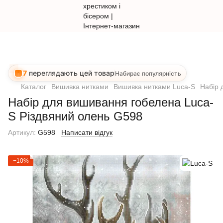
7
переглядають цей товар
Набирає популярність
Каталог
Вишивка нитками
Вишивка нитками Luca-S
Набір 
Набір для вишивання гобелена Luca-
S Різдвяний олень G598
Артикул:
G598
Написати відгук
−10%