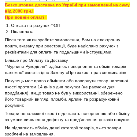
Безкоштовна доставка по Україні при замовленні на суму
від 2000 грн.!
При повній оплаті !
1. Оплата на рахунок ФОП
2. Післяплата.
Після того як ви зробите замовлення, Вам на електронну
пошту, вказану при реєстрації, буде надіслано рахунок з
реквізитами для оплати та подальшими інструкціями.
Більше про Оплату та Доставку
"Мурчине Рукоділля" здійснює повернення та обмін товарів
належної якості згідно Закону «Про захист прав споживачів».
Покупець має право обміняти або повернути товар належної
якості протягом 14 днів з дня покупки (не рахуючи дня
придбання), якщо товар не був у використанні, збережено
його товарний вигляд, пломби, ярлики та розрахунковий
документ.
Товари неналежної якості підлягають поверненню або обміну
за умови виявлення дефекту та пред’явлення доказів покупки.
Не підлягають обміну деякі категорії товарів, як-то товари
зроблені на замовлення.