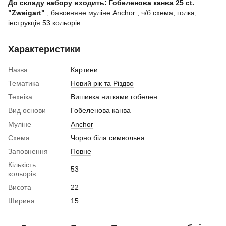
До складу набору входить:
Гобеленова канва 25 ct.
"Zweigart"
, бавовняне муліне Anchor , ч/б схема, голка,
інструкція.53 кольорів.
Характеристики
Назва
Картини
Тематика
Новий рік та Різдво
Техніка
Вишивка нитками гобелен
Вид основи
Гобеленова канва
Муліне
Anchor
Схема
Чорно біла символьна
Заповнення
Повне
Кількість
53
кольорів
Висота
22
Ширина
15