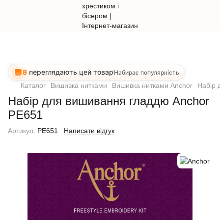
8
переглядають цей товар
Набирає популярність
Каталог
Вишивка нитками
Вишивка нитками Anchor
Набір 
Набір для вишивання гладдю Anchor
PE651
Артикул:
PE651
Написати відгук