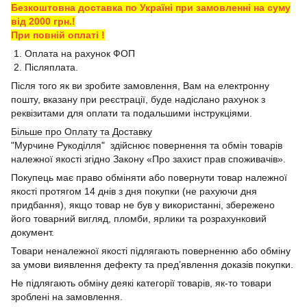
Безкоштовна доставка по Україні при замовленні на суму
від 2000 грн.!
При повній оплаті !
1. Оплата на рахунок ФОП
2. Післяплата.
Після того як ви зробите замовлення, Вам на електронну
пошту, вказану при реєстрації, буде надіслано рахунок з
реквізитами для оплати та подальшими інструкціями.
Більше про Оплату та Доставку
"Мурчине Рукоділля" здійснює повернення та обмін товарів
належної якості згідно Закону «Про захист прав споживачів».
Покупець має право обміняти або повернути товар належної
якості протягом 14 днів з дня покупки (не рахуючи дня
придбання), якщо товар не був у використанні, збережено
його товарний вигляд, пломби, ярлики та розрахунковий
документ.
Товари неналежної якості підлягають поверненню або обміну
за умови виявлення дефекту та пред’явлення доказів покупки.
Не підлягають обміну деякі категорії товарів, як-то товари
зроблені на замовлення.