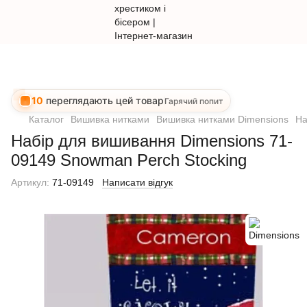
10
переглядають цей товар
Гарячий попит
Каталог
Вишивка нитками
Вишивка нитками Dimensions
На
Набір для вишивання Dimensions 71-
09149 Snowman Perch Stocking
Артикул:
71-09149
Написати відгук