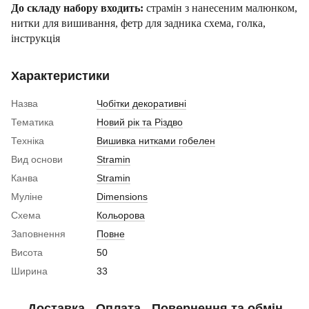
До складу набору входить:
страмін з нанесеним малюнком,
нитки для вишивання, фетр для задника схема, голка,
інструкція
Характеристики
Назва
Чобітки декоративні
Тематика
Новий рік та Різдво
Техніка
Вишивка нитками гобелен
Вид основи
Stramin
Канва
Stramin
Муліне
Dimensions
Схема
Кольорова
Заповнення
Повне
Висота
50
Ширина
33
Доставка
Оплата
Повернення та обмін