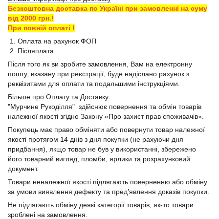
Безкоштовна доставка по Україні при замовленні на суму
від 2000 грн.!
При повній оплаті !
1. Оплата на рахунок ФОП
2. Післяплата.
Після того як ви зробите замовлення, Вам на електронну
пошту, вказану при реєстрації, буде надіслано рахунок з
реквізитами для оплати та подальшими інструкціями.
Більше про Оплату та Доставку
"Мурчине Рукоділля" здійснює повернення та обмін товарів
належної якості згідно Закону «Про захист прав споживачів».
Покупець має право обміняти або повернути товар належної
якості протягом 14 днів з дня покупки (не рахуючи дня
придбання), якщо товар не був у використанні, збережено
його товарний вигляд, пломби, ярлики та розрахунковий
документ.
Товари неналежної якості підлягають поверненню або обміну
за умови виявлення дефекту та пред’явлення доказів покупки.
Не підлягають обміну деякі категорії товарів, як-то товари
зроблені на замовлення.