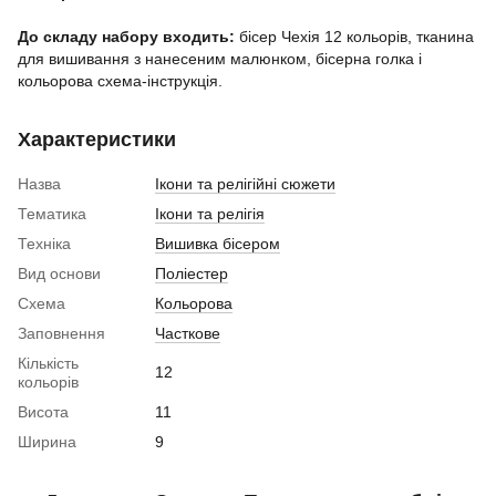
До складу набору входить:
бісер Чехія 12 кольорів, тканина
для вишивання з нанесеним малюнком, бісерна голка і
кольорова схема-інструкція.
Характеристики
Назва
Ікони та релігійні сюжети
Тематика
Ікони та релігія
Техніка
Вишивка бісером
Вид основи
Поліестер
Схема
Кольорова
Заповнення
Часткове
Кількість
12
кольорів
Висота
11
Ширина
9