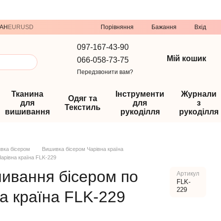
Порівняння
AH
EUR
USD
Бажання
Вхід
097-167-43-90
Мій кошик
066-058-73-75
Передзвонити вам?
Тканина
Інструменти
Журнали
Одяг та
для
для
з
Текстиль
вишивання
рукоділля
рукоділля
вка бісером
Вишивка бісером Чарівна країна
арівна країна FLK-229
шивання бісером по
Артикул
FLK-
229
а країна FLK-229