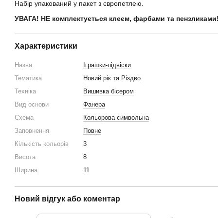
Набір упакований у пакет з європетлею.
УВАГА! НЕ комплектується клеєм, фарбами та пензликами
Характеристики
Назва
Іграшки-підвіски
Тематика
Новий рік та Різдво
Техніка
Вишивка бісером
Вид основи
Фанера
Схема
Кольорова символьна
Заповнення
Повне
Кількість кольорів
3
Висота
8
Ширина
11
Новий відгук або коментар