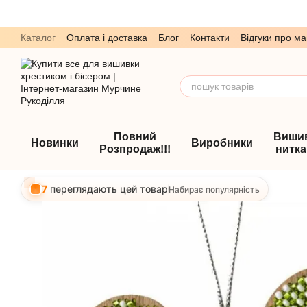
Перейти до основного контенту
Каталог
Оплата і доставка
Блог
Контакти
Відгуки про ма
Обмін та повернення
Угода користувача
Повний
Виши
Новинки
Виробники
Розпродаж!!!
нитк
7
переглядають цей товар
Набирає популярність