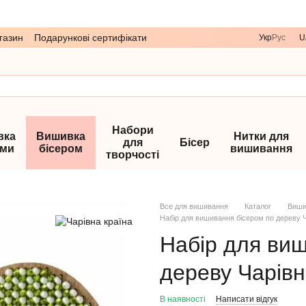
газин
Подарункові сертифікати
Укр
Рус
U
Набори
вка
Вишивка
Нитки для
для
Бісер
ами
бісером
вишивання
творчості
Все для вишивання
Каталог
Виши
Набір для вишивання бісером по дереву Ч
Набір для ви
дереву Чарівн
В наявності
Написати відгук