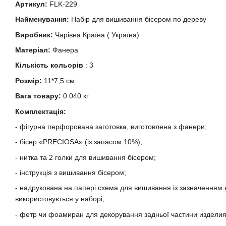
Артикул:
FLK-229
Найменування:
Набір для вишивання бісером по дереву
Виробник:
Чарівна Країна ( Україна)
Матеріал:
Фанера
Кількість кольорів
: 3
Розмір:
11*7,5 см
Вага товару:
0.040 кг
Комплектація:
- фігурна перфорована заготовка, виготовлена з фанери;
- бісер «PRECIOSA» (із запасом 10%);
- нитка та 2 голки для вишивання бісером;
- інструкція з вишивання бісером;
- надрукована на папері схема для вишивання із зазначенням ко
використовується у наборі;
- фетр чи фоамиран для декорування задньої частини изделия