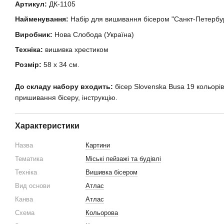
Артикул:
ДК-1105
Найменування:
Набір для вишивання бісером "Санкт-Петербу
Виробник:
Нова Слобода (Україна)
Техніка:
вишивка хрестиком
Розмір:
58 х 34 см.
До складу набору входить:
бісер Slovenska Busa 19 кольорів
пришивання бісеру, інструкцію.
Характеристики
Назва
Картини
Тематика
Міські пейзажі та будівлі
Техніка
Вишивка бісером
Вид основи
Атлас
Канва
Атлас
Схема
Кольорова