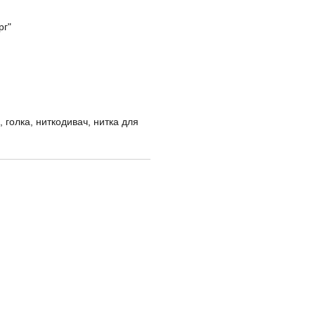
рг"
, голка, ниткодивач, нитка для