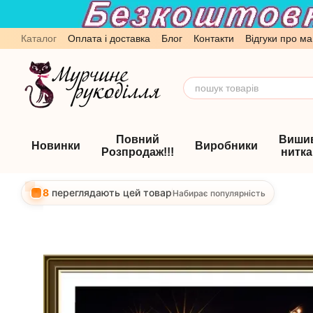
Перейти до основного контенту
Каталог
Оплата і доставка
Блог
Контакти
Відгуки про ма
Обмін та повернення
Угода користувача
Повний
Виши
Новинки
Виробники
Розпродаж!!!
нитк
8
переглядають цей товар
Набирає популярність