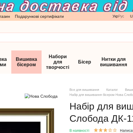
газин
Подарункові сертифікати
Укр
Рус
U
Набори
вка
Вишивка
Нитки для
для
Бісер
ами
бісером
вишивання
творчості
Все для вишивання
Каталог
Виши
Набір для вишивання бісером Нова Слоб
Набір для ви
Слобода ДК-1
В наявності
Написат