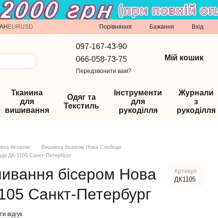
Порівняння
AH
EUR
USD
Бажання
Вхід
097-167-43-90
Мій кошик
066-058-73-75
Передзвонити вам?
Тканина
Інструменти
Журнали
Одяг та
для
для
з
Текстиль
вишивання
рукоділля
рукоділля
вка бісером
Вишивка бісером Нова Слобода
ода ДК-1105 Санкт-Петербург
шивання бісером Нова
Артикул
ДК1105
105 Санкт-Петербург
и відгук