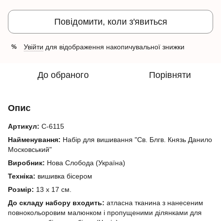
Повідомити, коли з'явиться
Увійти
для відображення накопичувальної знижки
%
До обраного
Порівняти
Опис
Артикул:
C-6115
Найменування:
Набір для вишивання "Св. Блгв. Князь Данило
Московський"
Виробник:
Нова Слобода (Україна)
Техніка:
вишивка бісером
Розмір:
13 х 17 см.
До складу набору входить:
атласна тканина з нанесеним
повнокольоровим малюнком і пропущеними ділянками для