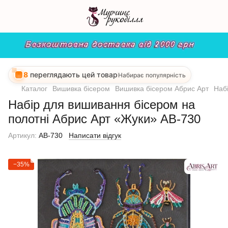
8
переглядають цей товар
Набирає популярність
Каталог
Вишивка бісером
Вишивка бісером Абрис Арт
Наб
Набір для вишивання бісером на
полотні Абрис Арт «Жуки» АВ-730
Артикул:
AB-730
Написати відгук
−35%