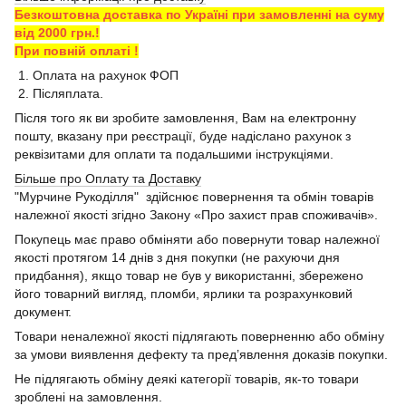
Безкоштовна доставка по Україні при замовленні на суму
від 2000 грн.!
При повній оплаті !
1. Оплата на рахунок ФОП
2. Післяплата.
Після того як ви зробите замовлення, Вам на електронну
пошту, вказану при реєстрації, буде надіслано рахунок з
реквізитами для оплати та подальшими інструкціями.
Більше про Оплату та Доставку
"Мурчине Рукоділля" здійснює повернення та обмін товарів
належної якості згідно Закону «Про захист прав споживачів».
Покупець має право обміняти або повернути товар належної
якості протягом 14 днів з дня покупки (не рахуючи дня
придбання), якщо товар не був у використанні, збережено
його товарний вигляд, пломби, ярлики та розрахунковий
документ.
Товари неналежної якості підлягають поверненню або обміну
за умови виявлення дефекту та пред’явлення доказів покупки.
Не підлягають обміну деякі категорії товарів, як-то товари
зроблені на замовлення.