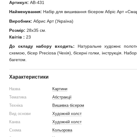
Артикул:
АВ-431
Найменування:
Набір для вишивання бісером Абріс Арт «Сма
Виробник:
Абрис Арт (Україна)
Розмір:
28х35 см.
Квітів :
23
До складу набору входить:
Натуральне художнє полот
схемою, бісер Preciosa (Чехія), бісерні голки, інструкція. Наб
багетом.
Характеристики
Назва
Картини
Тематика
Абстракції
Техніка
Вишивка бісером
Вид основи
Художній холст
Канва
Художній холст
Схема
Кольорова