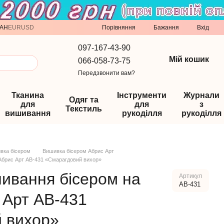
Порівняння
AH
EUR
USD
Бажання
Вхід
097-167-43-90
Мій кошик
066-058-73-75
Передзвонити вам?
Тканина
Інструменти
Журнали
Одяг та
для
для
з
Текстиль
вишивання
рукоділля
рукоділля
вка бісером
Вишивка бісером Абрис Арт
 Абрис Арт АВ-431 «Смарагдовий вихор»
шивання бісером на
Артикул
AB-431
 Арт АВ-431
 вихор»