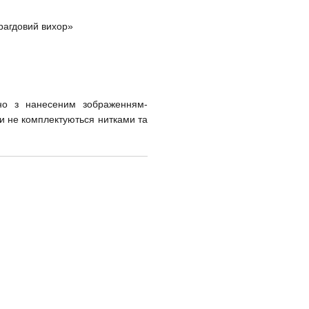
рагдовий вихор»
но з нанесеним зображенням-
ори не комплектуються нитками та