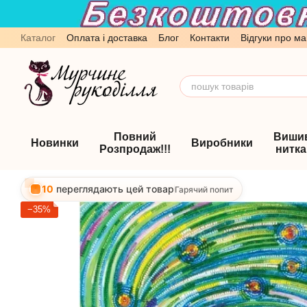
Перейти до основного контенту
Каталог
Оплата і доставка
Блог
Контакти
Відгуки про ма
Обмін та повернення
Угода користувача
Повний
Виши
Новинки
Виробники
Розпродаж!!!
нитк
10
переглядають цей товар
Гарячий попит
−35%