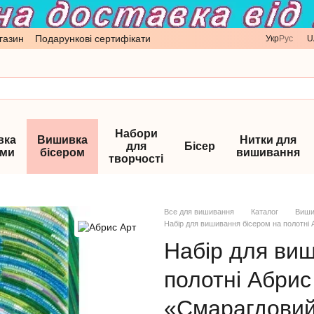
газин
Подарункові сертифікати
Укр
Рус
U
Набори
вка
Вишивка
Нитки для
для
Бісер
ами
бісером
вишивання
творчості
Все для вишивання
Каталог
Виши
Набір для вишивання бісером на полотні
Набір для ви
полотні Абрис
«Смарагдовий