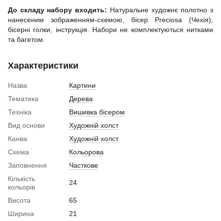
До складу набору входить:
Натуральне художнє полотно з
нанесеним зображенням-схемою, бісер Preciosa (Чехія),
бісерні голки, інструкція. Набори не комплектуються нитками
та багетом.
Характеристики
Назва
Картини
Тематика
Дерева
Техніка
Вишивка бісером
Вид основи
Художній холст
Канва
Художній холст
Схема
Кольорова
Заповнення
Часткове
Кількість
24
кольорів
Висота
65
Ширина
21