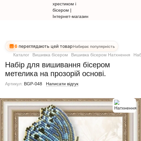
6
переглядають цей товар
Набирає популярність
Каталог
Вишивка бісером
Вишивка бісером Натхнення
Наб
Набір для вишивання бісером
метелика на прозорій основі.
Артикул:
BGP-048
Написати відгук