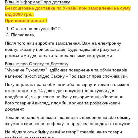
Більше інформації про доставку
Безкоштовна доставка по Україні при замовленні на суму
від 2000 грн.!
При повній оплаті !
1. Оплата на рахунок ФОП
2. Післяплата.
Після того як ви зробите замовлення, Вам на електронну
пошту, вказану при реєстрації, буде надіслано рахунок з
реквізитами для оплати та подальшими інструкціями.
Більше про Оплату та Доставку
"Мурчине Рукоділля" здійснює повернення та обмін товарів
належної якості згідно Закону «Про захист прав споживачів».
Покупець має право обміняти або повернути товар належної
якості протягом 14 днів з дня покупки (не рахуючи дня
придбання), якщо товар не був у використанні, збережено
його товарний вигляд, пломби, ярлики та розрахунковий
документ.
Товари неналежної якості підлягають поверненню або обміну
за умови виявлення дефекту та пред’явлення доказів покупки.
Не підлягають обміну деякі категорії товарів, як-то товари
зроблені на замовлення.