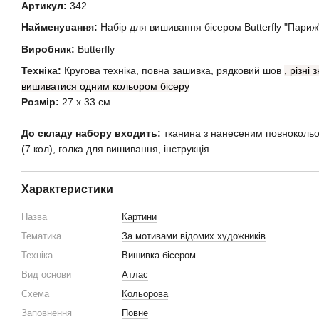
Артикул:
342
Найменування:
Набір для вишивання бісером Butterfly "Париж
Виробник:
Butterfly
Техніка:
Кругова техніка, повна зашивка, рядковий шов
, різні
вишиватися одним кольором бісеру
Розмір:
27 х 33 см
До складу набору входить:
тканина з нанесеним повнокольо
(7 кол), голка для вишивання, інструкція.
Характеристики
Назва
Картини
Тематика
За мотивами відомих художників
Техніка
Вишивка бісером
Вид основи
Атлас
Схема
Кольорова
Заповнення
Повне