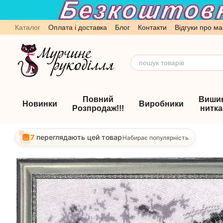
Перейти до основного контенту
Каталог
Оплата і доставка
Блог
Контакти
Відгуки про ма
Обмін та повернення
Угода користувача
Повний
Виши
Новинки
Виробники
Розпродаж!!!
нитк
7
переглядають цей товар
Набирає популярність