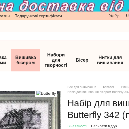
газин
Подарункові сертифікати
Укр
Рус
U
Набори
вка
Вишивка
Нитки для
для
Бісер
ами
бісером
вишивання
творчості
Все для вишивання
Каталог
Виши
Набір для вишивання бісером Butterfly 342
Набір для ви
Butterfly 342 
В наявності
Написати відгук