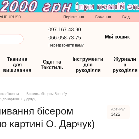
Порівняння
AH
EUR
USD
Бажання
Вхід
097-167-43-90
Мій кошик
066-058-73-75
Передзвонити вам?
Тканина
Інструменти
Журнали
Одяг та
для
для
з
Текстиль
вишивання
рукоділля
рукоділля
вка бісером
Вишивка бісером Butterfly
 (по картині О. Дарчук)
шивання бісером
Артикул
342Б
(по картині О. Дарчук)