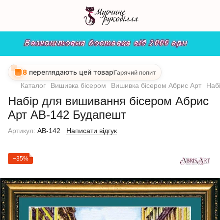
8
переглядають цей товар
Гарячий попит
Каталог
Вишивка бісером
Вишивка бісером Абрис Арт
Наб
Набір для вишивання бісером Абрис
Арт АВ-142 Будапешт
Артикул:
AB-142
Написати відгук
−35%