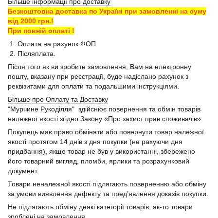
Більше інформації про доставку
Безкоштовна доставка по Україні при замовленні на суму
від 2000 грн.!
При повній оплаті !
1. Оплата на рахунок ФОП
2. Післяплата.
Після того як ви зробите замовлення, Вам на електронну
пошту, вказану при реєстрації, буде надіслано рахунок з
реквізитами для оплати та подальшими інструкціями.
Більше про Оплату та Доставку
"Мурчине Рукоділля" здійснює повернення та обмін товарів
належної якості згідно Закону «Про захист прав споживачів».
Покупець має право обміняти або повернути товар належної
якості протягом 14 днів з дня покупки (не рахуючи дня
придбання), якщо товар не був у використанні, збережено
його товарний вигляд, пломби, ярлики та розрахунковий
документ.
Товари неналежної якості підлягають поверненню або обміну
за умови виявлення дефекту та пред’явлення доказів покупки.
Не підлягають обміну деякі категорії товарів, як-то товари
зроблені на замовлення.