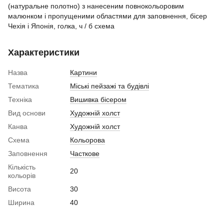
(натуральне полотно) з нанесеним повнокольоровим
малюнком і пропущеними областями для заповнення, бісер
Чехія і Японія, голка, ч / б схема
Характеристики
Назва
Картини
Тематика
Міські пейзажі та будівлі
Техніка
Вишивка бісером
Вид основи
Художній холст
Канва
Художній холст
Схема
Кольорова
Заповнення
Часткове
Кількість
20
кольорів
Висота
30
Ширина
40