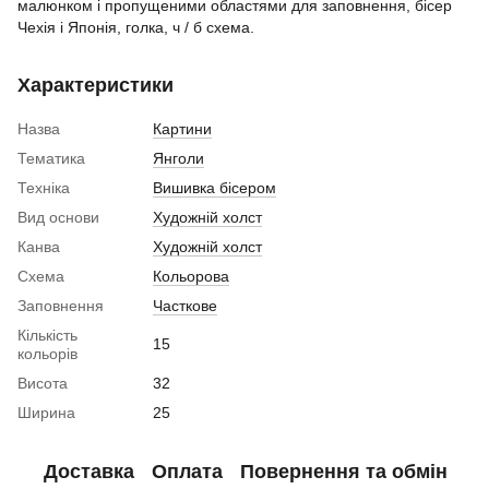
малюнком і пропущеними областями для заповнення, бісер
Чехія і Японія, голка, ч / б схема.
Характеристики
Назва
Картини
Тематика
Янголи
Техніка
Вишивка бісером
Вид основи
Художній холст
Канва
Художній холст
Схема
Кольорова
Заповнення
Часткове
Кількість
15
кольорів
Висота
32
Ширина
25
Доставка
Оплата
Повернення та обмін