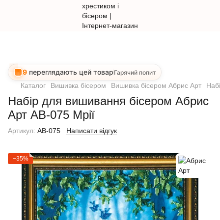
9
переглядають цей товар
Гарячий попит
Каталог
Вишивка бісером
Вишивка бісером Абрис Арт
Наб
Набір для вишивання бісером Абрис
Арт АВ-075 Мрії
Артикул:
AB-075
Написати відгук
−35%