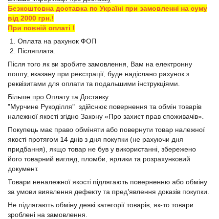
Безкоштовна доставка по Україні при замовленні на суму
від 2000 грн.!
При повній оплаті !
1. Оплата на рахунок ФОП
2. Післяплата.
Після того як ви зробите замовлення, Вам на електронну
пошту, вказану при реєстрації, буде надіслано рахунок з
реквізитами для оплати та подальшими інструкціями.
Більше про Оплату та Доставку
"Мурчине Рукоділля" здійснює повернення та обмін товарів
належної якості згідно Закону «Про захист прав споживачів».
Покупець має право обміняти або повернути товар належної
якості протягом 14 днів з дня покупки (не рахуючи дня
придбання), якщо товар не був у використанні, збережено
його товарний вигляд, пломби, ярлики та розрахунковий
документ.
Товари неналежної якості підлягають поверненню або обміну
за умови виявлення дефекту та пред’явлення доказів покупки.
Не підлягають обміну деякі категорії товарів, як-то товари
зроблені на замовлення.