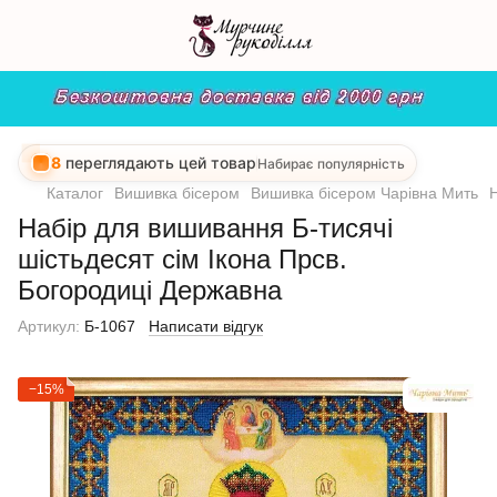
8
переглядають цей товар
Набирає популярність
Каталог
Вишивка бісером
Вишивка бісером Чарівна Мить
Н
Набір для вишивання Б-тисячі
шістьдесят сім Ікона Прсв.
Богородиці Державна
Артикул:
Б-1067
Написати відгук
−15%