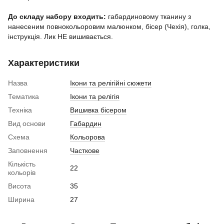
До складу набору входить:
габардиновому тканину з
нанесеним повнокольоровим малюнком, бісер (Чехія), голка,
інструкція. Лик НЕ вишивається.
Характеристики
Назва
Ікони та релігійні сюжети
Тематика
Ікони та релігія
Техніка
Вишивка бісером
Вид основи
Габардин
Схема
Кольорова
Заповнення
Часткове
Кількість
22
кольорів
Висота
35
Ширина
27