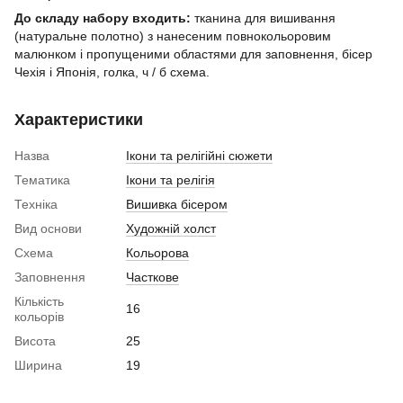
До складу набору входить:
тканина для вишивання
(натуральне полотно) з нанесеним повнокольоровим
малюнком і пропущеними областями для заповнення, бісер
Чехія і Японія, голка, ч / б схема.
Характеристики
Назва
Ікони та релігійні сюжети
Тематика
Ікони та релігія
Техніка
Вишивка бісером
Вид основи
Художній холст
Схема
Кольорова
Заповнення
Часткове
Кількість
16
кольорів
Висота
25
Ширина
19