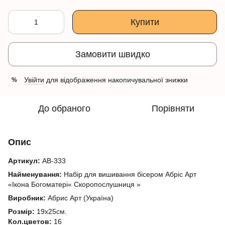
Купити
Замовити швидко
Увійти
для відображення накопичувальної знижки
%
До обраного
Порівняти
Опис
Артикул:
АВ-333
Найменування:
Набір для вишивання бісером Абріс Арт
«Ікона Богоматері« Скоропослушниця »
Виробник:
Абрис Арт (Україна)
Розмір:
19х25см.
Кол.цветов:
16