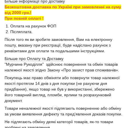
Більше інформації про доставку
Безкоштовна доставка по Україні при замовленні на суму
від 2000 грн.!
При повній оплаті !
1. Оплата на рахунок ФОП
2. Післяплата.
Після того як ви зробите замовлення, Вам на електронну
пошту, вказану при реєстрації, буде надіслано рахунок з
реквізитами для оплати та подальшими інструкціями.
Більше про Оплату та Доставку
"Мурчине Рукоділля" здійснює повернення та обмін товарів
належної якості згідно Закону «Про захист прав споживачів».
Покупець має право обміняти або повернути товар належної
якості протягом 14 днів з дня покупки (не рахуючи дня
придбання), якщо товар не був у використанні, збережено
його товарний вигляд, пломби, ярлики та розрахунковий
документ.
Товари неналежної якості підлягають поверненню або обміну
за умови виявлення дефекту та пред’явлення доказів покупки.
Не підлягають обміну деякі категорії товарів, як-то товари
зроблені на замовлення.