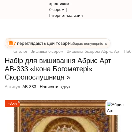
7
переглядають цей товар
Набирає популярність
Каталог
Вишивка бісером
Вишивка бісером Абрис Арт
Наб
Набір для вишивання Абрис Арт
АВ-333 «Ікона Богоматері«
Скоропослушниця »
Артикул:
AB-333
Написати відгук
−35%