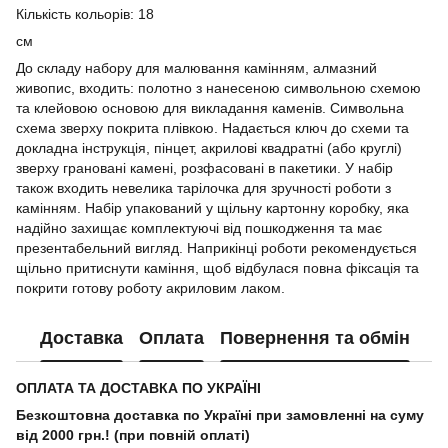
Кількість кольорів: 18
см
До складу набору для малювання камінням, алмазний
живопис, входить: полотно з нанесеною символьною схемою
та клейовою основою для викладання каменів. Символьна
схема зверху покрита плівкою. Надається ключ до схеми та
докладна інструкція, пінцет, акрилові квадратні (або круглі)
зверху грановані камені, розфасовані в пакетики. У набір
також входить невелика тарілочка для зручності роботи з
камінням. Набір упакований у щільну картонну коробку, яка
надійно захищає комплектуючі від пошкодження та має
презентабельний вигляд. Наприкінці роботи рекомендується
щільно притиснути каміння, щоб відбулася повна фіксація та
покрити готову роботу акриловим лаком.
Доставка
Оплата
Повернення та обмін
ОПЛАТА ТА ДОСТАВКА ПО УКРАЇНІ
Безкоштовна доставка по Україні при замовленні на суму
від 2000 грн.! (при повній оплаті)