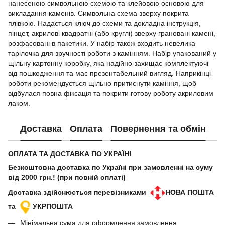
нанесеною символьною схемою та клейовою основою для
викладання каменів. Символьна схема зверху покрита
плівкою. Надається ключ до схеми та докладна інструкція,
пінцет, акрилові квадратні (або круглі) зверху грановані камені,
розфасовані в пакетики. У набір також входить невелика
тарілочка для зручності роботи з камінням. Набір упакований у
щільну картонну коробку, яка надійно захищає комплектуючі
від пошкодження та має презентабельний вигляд. Наприкінці
роботи рекомендується щільно притиснути каміння, щоб
відбулася повна фіксація та покрити готову роботу акриловим
лаком.
Доставка
Оплата
Повернення та обмін
ОПЛАТА ТА ДОСТАВКА ПО УКРАЇНІ
Безкоштовна доставка по Україні при замовленні на суму
від 2000 грн.! (при повній оплаті)
Доставка здійснюється перевізниками
НОВА ПОШТА
та
УКРПОШТА
Мінімальна сума для оформлення замовлення