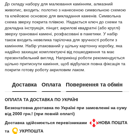
До складу набору для малювання камінням, алмазний
живопис, входить: полотно з нанесеною символьною схемою
та клейовою основою для викладання каменів. Символьна
схема зверху покрита плівкою. Надається ключ до схеми та
докладна інструкція, пінцет, акрилові квадратні (або круглі)
зверху грановані камені, розфасовані в пакетики. У набір
також входить невелика тарілочка для зручності роботи з
камінням. Набір упакований у щільну картонну коробку, яка
надійно захищає комплектуючі від пошкодження та має
презентабельний вигляд. Наприкінці роботи рекомендується
щільно притиснути каміння, щоб відбулася повна фіксація та
покрити готову роботу акриловим лаком.
Доставка
Оплата
Повернення та обмін
ОПЛАТА ТА ДОСТАВКА ПО УКРАЇНІ
Безкоштовна доставка по Україні при замовленні на суму
від 2000 грн.! (при повній оплаті)
Доставка здійснюється перевізниками
НОВА ПОШТА
та
УКРПОШТА