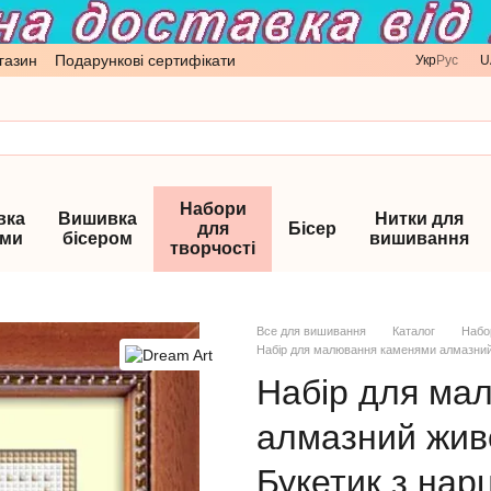
газин
Подарункові сертифікати
Укр
Рус
U
Набори
вка
Вишивка
Нитки для
для
Бісер
ами
бісером
вишивання
творчості
Все для вишивання
Каталог
Набо
Набір для малювання каменями алмазний 
Набір для ма
алмазний жив
Букетик з нар