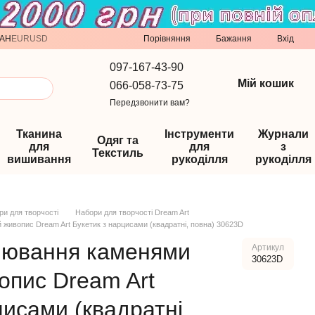
Порівняння
AH
EUR
USD
Бажання
Вхід
097-167-43-90
Мій кошик
066-058-73-75
Передзвонити вам?
Тканина
Інструменти
Журнали
Одяг та
для
для
з
Текстиль
вишивання
рукоділля
рукоділля
ри для творчості
Набори для творчості Dream Art
живопис Dream Art Букетик з нарцисами (квадратні, повна) 30623D
лювання каменями
Артикул
30623D
опис Dream Art
цисами (квадратні,