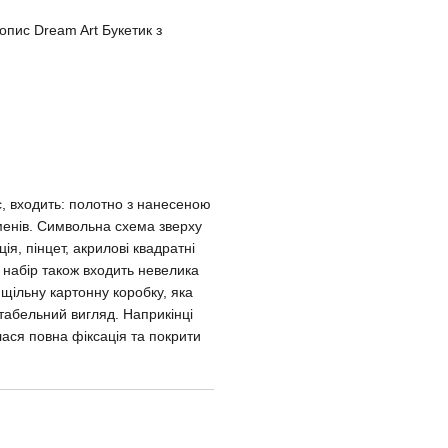
пис Dream Art Букетик з
, входить: полотно з нанесеною
енів. Символьна схема зверху
я, пінцет, акрилові квадратні
У набір також входить невелика
 щільну картонну коробку, яка
табельний вигляд. Наприкінці
ася повна фіксація та покрити