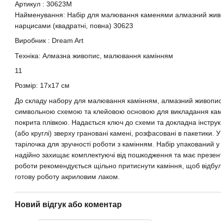
Артикул : 30623M
Найменування: Набір для малювання каменями алмазний живо
нарцисами (квадратні, повна) 30623
Виробник : Dream Art
Техніка: Алмазна живопис, малювання камінням
11
Розмір: 17x17 см
До складу набору для малювання камінням, алмазний живопис
символьною схемою та клейовою основою для викладання кам
покрита плівкою. Надається ключ до схеми та докладна інструкці
(або круглі) зверху грановані камені, розфасовані в пакетики. 
тарілочка для зручності роботи з камінням. Набір упакований у
надійно захищає комплектуючі від пошкодження та має презен
роботи рекомендується щільно притиснути каміння, щоб відбул
готову роботу акриловим лаком.
Новий відгук або коментар