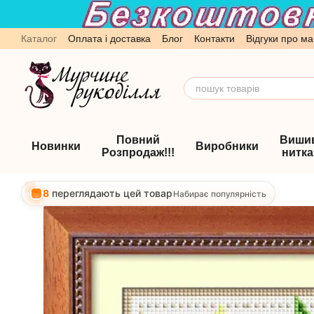
Перейти до основного контенту
Каталог
Оплата і доставка
Блог
Контакти
Відгуки про ма
Обмін та повернення
Угода користувача
Повний
Виши
Новинки
Виробники
Розпродаж!!!
нитк
8
переглядають цей товар
Набирає популярність