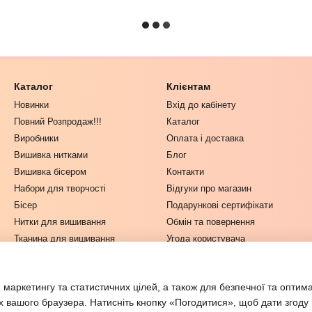
Каталог
Клієнтам
Новинки
Вхід до кабінету
Повний Розпродаж!!!
Каталог
Виробники
Оплата і доставка
Вишивка нитками
Блог
Вишивка бісером
Контакти
Набори для творчості
Відгуки про магазин
Бісер
Подарункові сертифікати
Нитки для вишивання
Обмін та повернення
Тканина для вишивання
Угода користувача
Одяг та Текстиль
Інструменти для рукоділля
 маркетингу та статистичних цілей, а також для безпечної та оптим
Журнали з рукоділля
х вашого браузера. Натисніть кнопку «Погодитися», щоб дати згоду