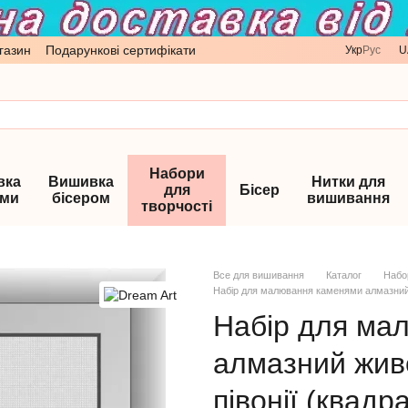
газин
Подарункові сертифікати
Укр
Рус
U
Набори
вка
Вишивка
Нитки для
для
Бісер
ами
бісером
вишивання
творчості
Все для вишивання
Каталог
Набо
Набір для малювання каменями алмазний ж
Набір для ма
алмазний живо
півонії (квадр