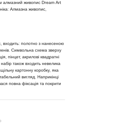
м алмазний живопис Dream Art
хніка: Алмазна живопис,
, входить: полотно з нанесеною
енів. Символьна схема зверху
я, пінцет, акрилові квадратні
У набір також входить невелика
 щільну картонну коробку, яка
табельний вигляд. Наприкінці
ася повна фіксація та покрити
ю