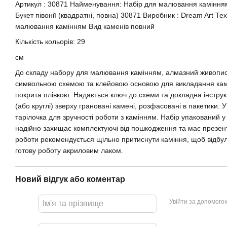
Артикул : 30871 Найменування: Набір для малювання каміння
Букет півонії (квадратні, повна) 30871 Виробник : Dream Art Те
малювання камінням Вид каменів повний
Кількість кольорів: 29
см
До складу набору для малювання камінням, алмазний живопис
символьною схемою та клейовою основою для викладання кам
покрита плівкою. Надається ключ до схеми та докладна інструкці
(або круглі) зверху грановані камені, розфасовані в пакетики. 
тарілочка для зручності роботи з камінням. Набір упакований у
надійно захищає комплектуючі від пошкодження та має презен
роботи рекомендується щільно притиснути каміння, щоб відбул
готову роботу акриловим лаком.
Новий відгук або коментар
Увійти за допомого