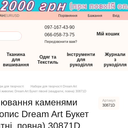
Порівняння
AH
EUR
USD
Бажання
Вхід
097-167-43-90
Мій кошик
066-058-73-75
Передзвонити вам?
Тканина
Інструменти
Журнали
Одяг та
для
для
з
Текстиль
вишивання
рукоділля
рукоділля
ри для творчості
Набори для творчості Dream Art
ивопис Dream Art Букет півонії (квадратні, повна) 30871D
лювання каменями
Артикул
30871D
пис Dream Art Букет
атні, повна) 30871D