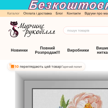
Перейти до основного контенту
Каталог
Оплата і доставка
Блог
Контакти
Відгуки про ма
Обмін та повернення
Угода користувача
Повний
Виши
Новинки
Виробники
Розпродаж!!!
нитк
10
переглядають цей товар
Гарячий попит