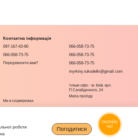
Контактна інформація
097-167-43-90
066-058-73-75
066-058-73-75
066-058-73-75
066-058-73-75
Передзвонити вам?
myrkiny.rukodelki@gmail.com
тільки офіс - м. Київ. вул.
П.Сагайдачного, 24
Мапа проїзду
Ми в соцмережах
ОНЛАЙН
альної роботи
ЧАТ
Погодитися
 на