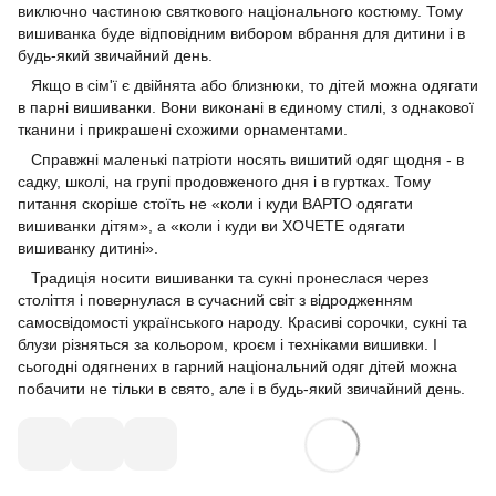
виключно частиною святкового національного костюму. Тому
вишиванка буде відповідним вибором вбрання для дитини і в
будь-який звичайний день.
Якщо в сім'ї є двійнята або близнюки, то дітей можна одягати
в парні вишиванки. Вони виконані в єдиному стилі, з однакової
тканини і прикрашені схожими орнаментами.
Справжні маленькі патріоти носять вишитий одяг щодня - в
садку, школі, на групі продовженого дня і в гуртках. Тому
питання скоріше стоїть не «коли і куди ВАРТО одягати
вишиванки дітям», а «коли і куди ви ХОЧЕТЕ одягати
вишиванку дитині».
Традиція носити вишиванки та сукні пронеслася через
століття і повернулася в сучасний світ з відродженням
самосвідомості українського народу. Красиві сорочки, сукні та
блузи різняться за кольором, кроєм і техніками вишивки. І
сьогодні одягнених в гарний національний одяг дітей можна
побачити не тільки в свято, але і в будь-який звичайний день.