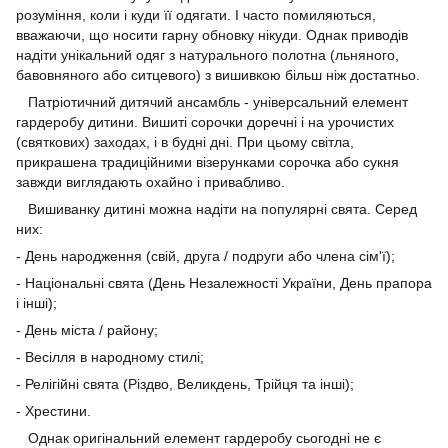
розуміння, коли і куди її одягати. І часто помиляються,
вважаючи, що носити гарну обновку нікуди. Однак приводів
надіти унікальний одяг з натурального полотна (льняного,
бавовняного або ситцевого) з вишивкою більш ніж достатньо.
Патріотичний дитячий ансамбль - універсальний елемент
гардеробу дитини. Вишиті сорочки доречні і на урочистих
(святкових) заходах, і в будні дні. При цьому світла,
прикрашена традиційними візерунками сорочка або сукня
завжди виглядають охайно і привабливо.
Вишиванку дитині можна надіти на популярні свята. Серед
них:
- День народження (свій, друга / подруги або члена сім'ї);
- Національні свята (День Незалежності України, День прапора
і інші);
- День міста / району;
- Весілля в народному стилі;
- Релігійні свята (Різдво, Великдень, Трійця та інші);
- Хрестини.
Однак оригінальний елемент гардеробу сьогодні не є