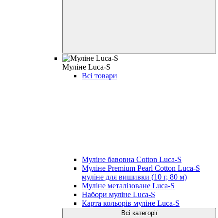
Муліне Luca-S
Всі товари
Муліне бавовна Cotton Luca-S
Муліне Premium Pearl Cotton Luca-S
муліне для вишивки (10 г, 80 м)
Муліне металізоване Luca-S
Набори муліне Luca-S
Карта кольорів муліне Luca-S
Всі категорії