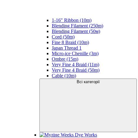
1-16" Ribbon (10m)
Blending Filament (250m)
Blending Filament (50м)
Cord (50m)
Fine 8 Braid (10m)
Japan Thread 1
Micro-ice Chenille (3m)
Ombre (15m)
Very Fine 4 Braid (11m)
Very Fine 4 Braid (50m)
Cable (10m)
Всі категорії