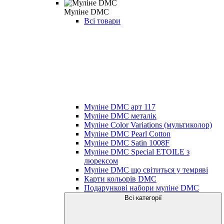
Муліне DMC
Всі товари
Муліне DMC арт 117
Муліне DMC металік
Муліне Color Variations (мультиколор)
Муліне DMC Pearl Cotton
Муліне DMC Satin 1008F
Муліне DMC Special ETOILE з
люрексом
Муліне DMC що світиться у темряві
Карти кольорів DMC
Подарункові набори муліне DMC
Всі категорії