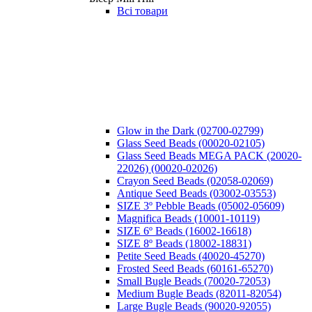
Всі товари
Glow in the Dark (02700-02799)
Glass Seed Beads (00020-02105)
Glass Seed Beads MEGA PACK (20020-
22026) (00020-02026)
Crayon Seed Beads (02058-02069)
Antique Seed Beads (03002-03553)
SIZE 3º Pebble Beads (05002-05609)
Magnifica Beads (10001-10119)
SIZE 6º Beads (16002-16618)
SIZE 8º Beads (18002-18831)
Petite Seed Beads (40020-45270)
Frosted Seed Beads (60161-65270)
Small Bugle Beads (70020-72053)
Medium Bugle Beads (82011-82054)
Large Bugle Beads (90020-92055)