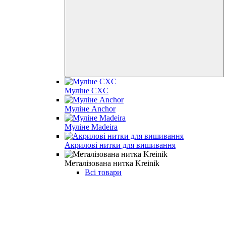
Муліне CXC
Муліне Anchor
Муліне Madeira
Акрилові нитки для вишивання
Металізована нитка Kreinik
Всі товари