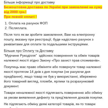
Більше інформації про доставку
Безкоштовна доставка по Україні при замовленні на суму
від 2000 грн.!
При повній оплаті !
1. Оплата на рахунок ФОП
2. Післяплата.
Після того як ви зробите замовлення, Вам на електронну
пошту, вказану при реєстрації, буде надіслано рахунок з
реквізитами для оплати та подальшими інструкціями.
Більше про Оплату та Доставку
"Мурчине Рукоділля" здійснює повернення та обмін товарів
належної якості згідно Закону «Про захист прав споживачів».
Покупець має право обміняти або повернути товар належної
якості протягом 14 днів з дня покупки (не рахуючи дня
придбання), якщо товар не був у використанні, збережено
його товарний вигляд, пломби, ярлики та розрахунковий
документ.
Товари неналежної якості підлягають поверненню або обміну
за умови виявлення дефекту та пред’явлення доказів покупки.
Не підлягають обміну деякі категорії товарів, як-то товари