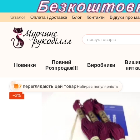
Перейти до основного контенту
Каталог
Оплата і доставка
Блог
Контакти
Відгуки про ма
Обмін та повернення
Угода користувача
Повний
Виши
Новинки
Виробники
Розпродаж!!!
нитк
7
переглядають цей товар
Набирає популярність
−3%