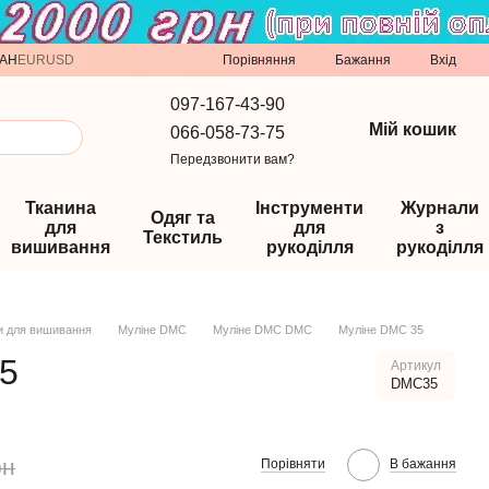
Порівняння
AH
EUR
USD
Бажання
Вхід
097-167-43-90
Мій кошик
066-058-73-75
Передзвонити вам?
Тканина
Інструменти
Журнали
Одяг та
для
для
з
Текстиль
вишивання
рукоділля
рукоділля
и для вишивання
Муліне DMC
Муліне DMC DMC
Муліне DMC 35
5
Артикул
DMC35
рн
Порівняти
В бажання