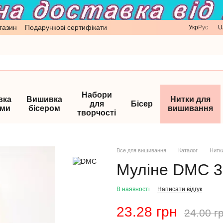
газин
Подарункові сертифікати
Укр
Рус
U
Набори
вка
Вишивка
Нитки для
для
Бісер
ами
бісером
вишивання
творчості
Все для вишивання
Каталог
Нитк
Муліне DMC 3
В наявності
Написати відгук
23.28 грн
24.00 г