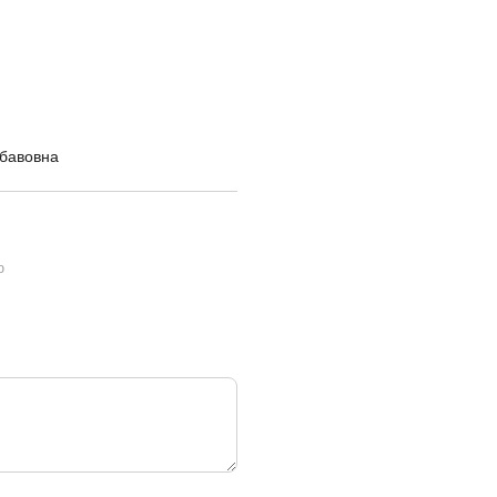
 бавовна
ю