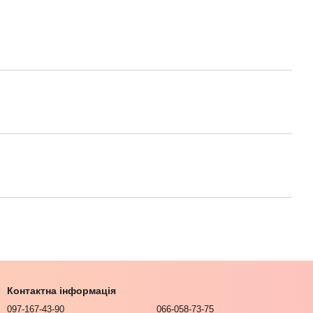
Контактна інформація
097-167-43-90
066-058-73-75