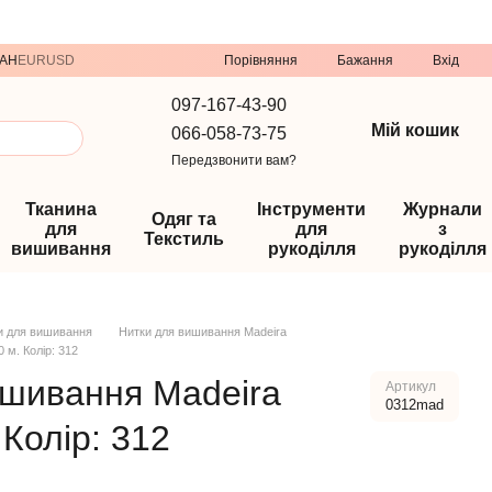
Порівняння
AH
EUR
USD
Бажання
Вхід
097-167-43-90
Мій кошик
066-058-73-75
Передзвонити вам?
Тканина
Інструменти
Журнали
Одяг та
для
для
з
Текстиль
вишивання
рукоділля
рукоділля
и для вишивання
Нитки для вишивання Madeira
 м. Колір: 312
ишивання Madeira
Артикул
0312mad
 Колір: 312