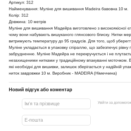
Артикул: 312
Найменування: Муліне для вишивання Madeira бавовна 10 м.
Колір: 312
Довжина: 10 метрів
Муліне для вишивання Мадейра виготовлено з високоякісної єг
чому вони набувають вишуканого глянсового блиску. Нитки мерс
витримують температуру до 95 градусів. Для того, щоб уберегти 
Муліне укладається в упаковку спіраллю, що забезпечує рівну по
забрудненню. Муліне Мадейра не перекручується і не плутаєтьс
незахищеними нитками у традиційному впакуванні моточком. В
які необхідні для вишивки, залишок зберігається у надійній упа
ниток завдовжки 10 м. Виробник - MADEIRA (Німеччина)
Новий відгук або коментар
Увійти за допомого