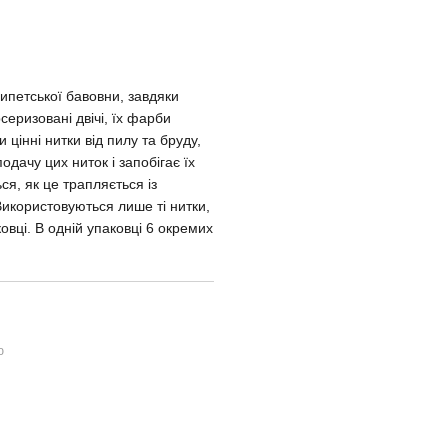
ипетської бавовни, завдяки
еризовані двічі, їх фарби
цінні нитки від пилу та бруду,
дачу цих ниток і запобігає їх
я, як це трапляється із
икористовуються лише ті нитки,
ковці. В одній упаковці 6 окремих
ю