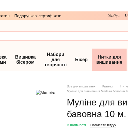
газин
Подарункові сертифікати
Укр
Рус
U
Набори
вка
Вишивка
Нитки для
для
Бісер
ами
бісером
вишивання
творчості
Все для вишивання
Каталог
Нитк
Муліне для вишивання Madeira бавовна 10
Муліне для в
бавовна 10 м.
В наявності
Написати відгук