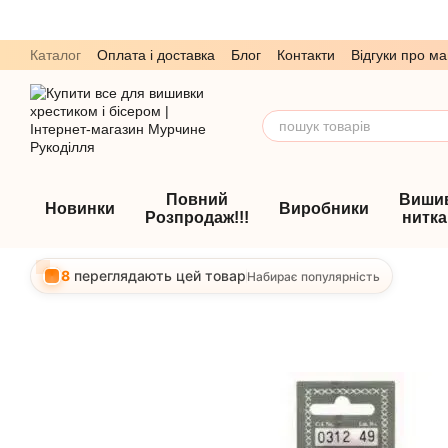
Перейти до основного контенту
Каталог
Оплата і доставка
Блог
Контакти
Відгуки про ма
Обмін та повернення
Угода користувача
Повний
Виши
Новинки
Виробники
Розпродаж!!!
нитк
8
переглядають цей товар
Набирає популярність