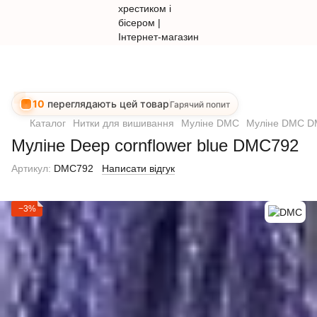
10
переглядають цей товар
Гарячий попит
Каталог
Нитки для вишивання
Муліне DMC
Муліне DMC 
Муліне Deep cornflower blue DMC792
Артикул:
DMC792
Написати відгук
−3%