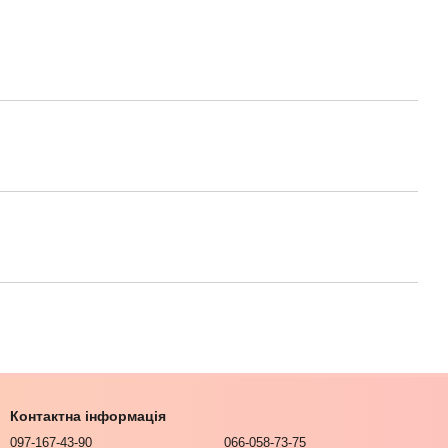
Контактна інформація
097-167-43-90
066-058-73-75