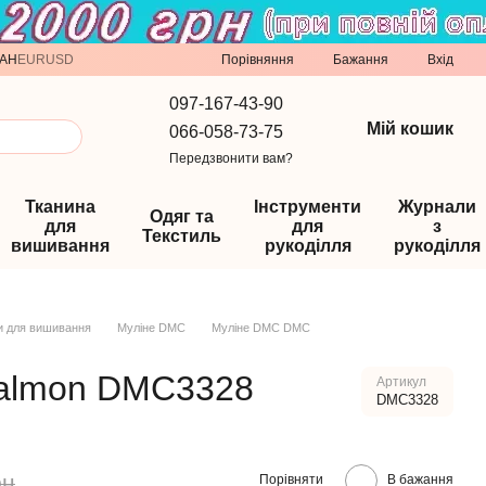
Порівняння
AH
EUR
USD
Бажання
Вхід
097-167-43-90
Мій кошик
066-058-73-75
Передзвонити вам?
Тканина
Інструменти
Журнали
Одяг та
для
для
з
Текстиль
вишивання
рукоділля
рукоділля
и для вишивання
Муліне DMC
Муліне DMC DMC
salmon DMC3328
Артикул
DMC3328
рн
Порівняти
В бажання