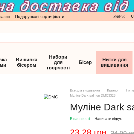
газин
Подарункові сертифікати
Укр
Рус
U
Набори
вка
Вишивка
Нитки для
для
Бісер
ами
бісером
вишивання
творчості
Все для вишивання
Каталог
Нитк
Муліне Dark salmon DMC3328
Муліне Dark 
В наявності
Написати відгук
23.28 грн
24.00 г