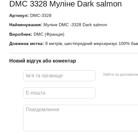
DMC
3328 Муліне
Dark salmon
Артикул:
DMC-3328
Найменування:
Муліне DMC -3328 Dark salmon
Виробник:
DMC (Франція)
Довжина мотка:
8 метрів, шестіпрядний мерсеризує 100% ба
Новий відгук або коментар
Увійти за допомого