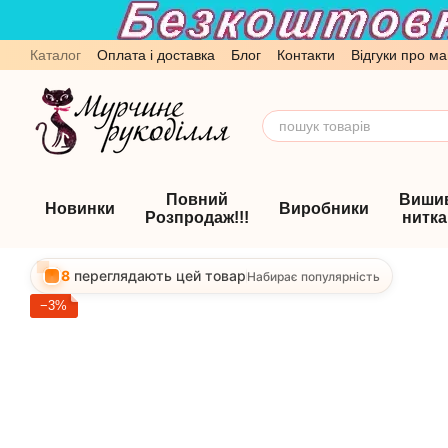
Перейти до основного контенту
Каталог
Оплата і доставка
Блог
Контакти
Відгуки про ма
Обмін та повернення
Угода користувача
Повний
Виши
Новинки
Виробники
Розпродаж!!!
нитк
8
переглядають цей товар
Набирає популярність
−3%