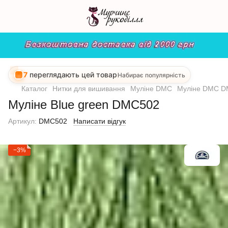
7
переглядають цей товар
Набирає популярність
Каталог
Нитки для вишивання
Муліне DMC
Муліне DMC 
Муліне Blue green DMC502
Артикул:
DMC502
Написати відгук
−3%