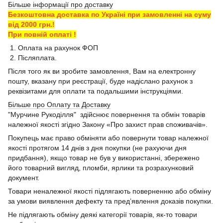
Більше інформації про доставку
Безкоштовна доставка по Україні при замовленні на суму
від 2000 грн.!
При повній оплаті !
1. Оплата на рахунок ФОП
2. Післяплата.
Після того як ви зробите замовлення, Вам на електронну
пошту, вказану при реєстрації, буде надіслано рахунок з
реквізитами для оплати та подальшими інструкціями.
Більше про Оплату та Доставку
"Мурчине Рукоділля" здійснює повернення та обмін товарів
належної якості згідно Закону «Про захист прав споживачів».
Покупець має право обміняти або повернути товар належної
якості протягом 14 днів з дня покупки (не рахуючи дня
придбання), якщо товар не був у використанні, збережено
його товарний вигляд, пломби, ярлики та розрахунковий
документ.
Товари неналежної якості підлягають поверненню або обміну
за умови виявлення дефекту та пред’явлення доказів покупки.
Не підлягають обміну деякі категорії товарів, як-то товари