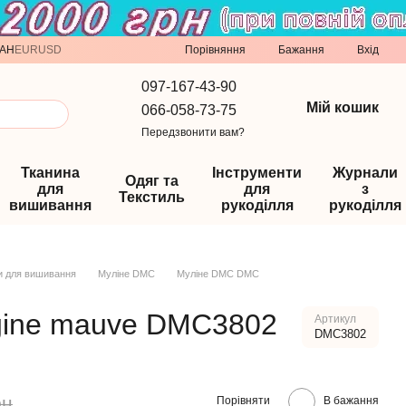
Порівняння
AH
EUR
USD
Бажання
Вхід
097-167-43-90
Мій кошик
066-058-73-75
Передзвонити вам?
Тканина
Інструменти
Журнали
Одяг та
для
для
з
Текстиль
вишивання
рукоділля
рукоділля
и для вишивання
Муліне DMC
Муліне DMC DMC
gine mauve DMC3802
Артикул
DMC3802
рн
Порівняти
В бажання