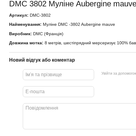
DMC
3802 Муліне
Aubergine mauv
Артикул:
DMC-3802
Найменування:
Муліне DMC -3802 Aubergine mauve
Виробник:
DMC (Франція)
Довжина мотка:
8 метрів, шестіпрядний мерсеризує 100% ба
Новий відгук або коментар
Увійти за допомого