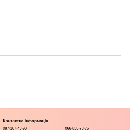
Контактна інформація
097-167-43-90
066-058-73-75