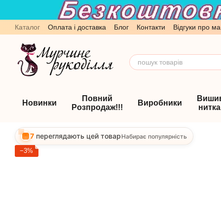
Перейти до основного контенту
Каталог
Оплата і доставка
Блог
Контакти
Відгуки про ма
Обмін та повернення
Угода користувача
Повний
Виши
Новинки
Виробники
Розпродаж!!!
нитк
7
переглядають цей товар
Набирає популярність
−3%