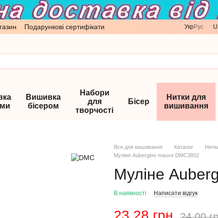
газин
Подарункові сертифікати
Укр
Рус
U
Набори
вка
Вишивка
Нитки для
для
Бісер
ами
бісером
вишивання
творчості
Все для вишивання
Каталог
Нитк
Муліне Aubergine mauve DMC3802
Муліне Auber
В наявності
Написати відгук
23.28 грн
24.00 г